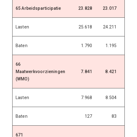
65 Arbeidsparticipatie
23.828
23.017
22.1
Lasten
25.618
24.211
22.4
Baten
1.790
1.195
2
66
Maatwerkvoorzieningen
7.841
8.421
8.9
(WMO)
Lasten
7.968
8.504
9.0
Baten
127
83
671