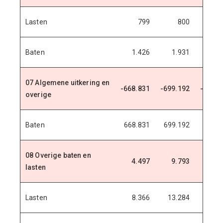
Lasten
799
800
8
Baten
1.426
1.931
1.9
07 Algemene uitkering en
-668.831
-699.192
-731.9
overige
Baten
668.831
699.192
731.9
08 Overige baten en
4.497
9.793
11.0
lasten
Lasten
8.366
13.284
14.5