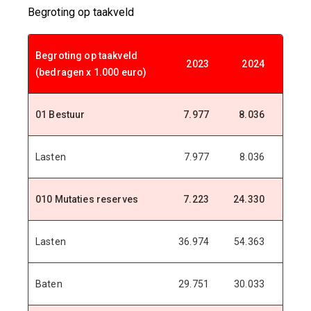
Begroting op taakveld
Begroting op taakveld
2023
2024
20
(bedragen x 1.000 euro)
01 Bestuur
7.977
8.036
8.2
Lasten
7.977
8.036
8.2
010 Mutaties reserves
7.223
24.330
48.0
Lasten
36.974
54.363
70.8
Baten
29.751
30.033
22.8