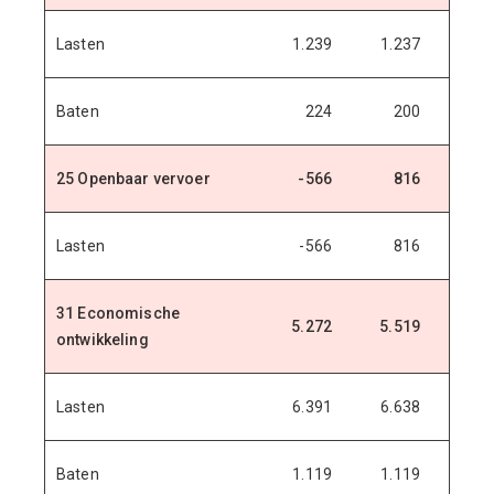
Lasten
1.239
1.237
1.1
Baten
224
200
2
25 Openbaar vervoer
-566
816
8
Lasten
-566
816
8
31 Economische
5.272
5.519
5.9
ontwikkeling
Lasten
6.391
6.638
7.0
Baten
1.119
1.119
1.1