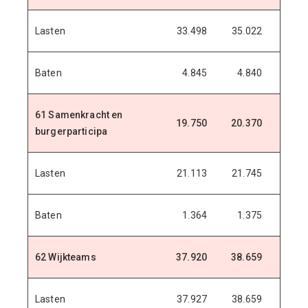
Lasten
33.498
35.022
37.1
Baten
4.845
4.840
4.8
61 Samenkracht en
19.750
20.370
20.8
burgerparticipa
Lasten
21.113
21.745
22.2
Baten
1.364
1.375
1.3
62 Wijkteams
37.920
38.659
40.0
Lasten
37.927
38.659
40.0