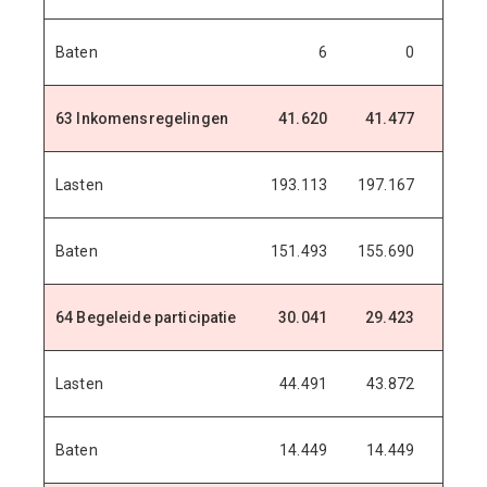
Baten
6
0
63 Inkomensregelingen
41.620
41.477
41.5
Lasten
193.113
197.167
199.9
Baten
151.493
155.690
158.4
64 Begeleide participatie
30.041
29.423
29.4
Lasten
44.491
43.872
43.8
Baten
14.449
14.449
14.4