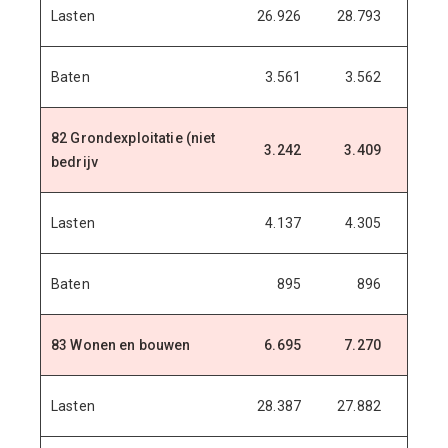
Lasten
26.926
28.793
29.6
Baten
3.561
3.562
3.5
82 Grondexploitatie (niet
3.242
3.409
4.1
bedrijv
Lasten
4.137
4.305
5.0
Baten
895
896
8
83 Wonen en bouwen
6.695
7.270
2.8
Lasten
28.387
27.882
23.5