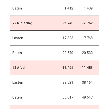
Baten
1.412
1.409
1.4
72 Riolering
-2.748
-2.762
-2.8
Lasten
17.823
17.768
17.6
Baten
20.570
20.530
20.4
73 Afval
-11.495
-11.483
-11.5
Lasten
38.521
38.164
38.1
Baten
50.017
49.647
49.6