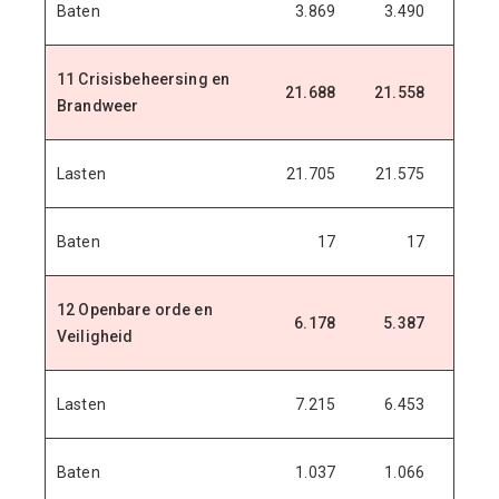
Baten
3.869
3.490
3.4
11 Crisisbeheersing en
21.688
21.558
20.7
Brandweer
Lasten
21.705
21.575
20.8
Baten
17
17
12 Openbare orde en
6.178
5.387
5.2
Veiligheid
Lasten
7.215
6.453
6.2
Baten
1.037
1.066
1.0