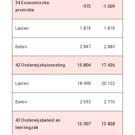
34 Economische
-973
-1.009
-1.0
promotie
Lasten
1.874
1.874
1.8
Baten
2.847
2.883
2.8
42 Onderwijshuisvesting
15.804
17.436
17.5
Lasten
18.498
20.152
20.6
Baten
2.693
2.716
3.0
43 Onderwijsbeleid en
13.007
13.828
13.7
leerlingzak