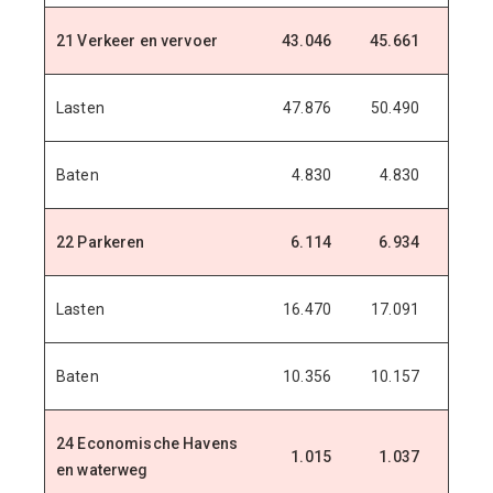
21 Verkeer en vervoer
43.046
45.661
48.3
Lasten
47.876
50.490
53.1
Baten
4.830
4.830
4.8
22 Parkeren
6.114
6.934
7.0
Lasten
16.470
17.091
17.4
Baten
10.356
10.157
10.3
24 Economische Havens
1.015
1.037
9
en waterweg