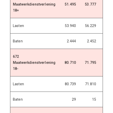
Maatwerkdienstverlening
51.495
53.777
53.7
18+
Lasten
53.940
56.229
57.6
Baten
2.444
2.452
3.9
672
Maatwerkdienstverlening
80.710
71.795
73.1
18-
Lasten
80.739
71.810
73.1
Baten
29
15