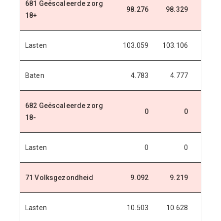
681 Geëscaleerde zorg
98.276
98.329
98.3
18+
Lasten
103.059
103.106
103.1
Baten
4.783
4.777
4.7
682 Geëscaleerde zorg
0
0
18-
Lasten
0
0
71 Volksgezondheid
9.092
9.219
9.7
Lasten
10.503
10.628
11.1