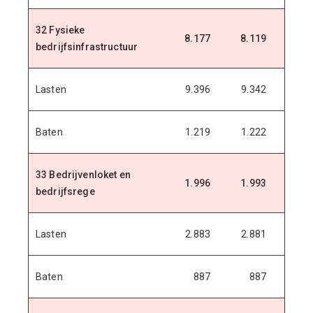
32 Fysieke
8.177
8.119
8.0
bedrijfsinfrastructuur
Lasten
9.396
9.342
9.2
Baten
1.219
1.222
1.2
33 Bedrijvenloket en
1.996
1.993
1.9
bedrijfsrege
Lasten
2.883
2.881
2.8
Baten
887
887
8