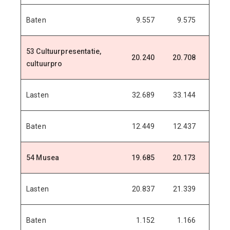
Baten
9.557
9.575
9.5
53 Cultuurpresentatie,
20.240
20.708
21.1
cultuurpro
Lasten
32.689
33.144
33.4
Baten
12.449
12.437
12.3
54 Musea
19.685
20.173
20.8
Lasten
20.837
21.339
21.9
Baten
1.152
1.166
1.1