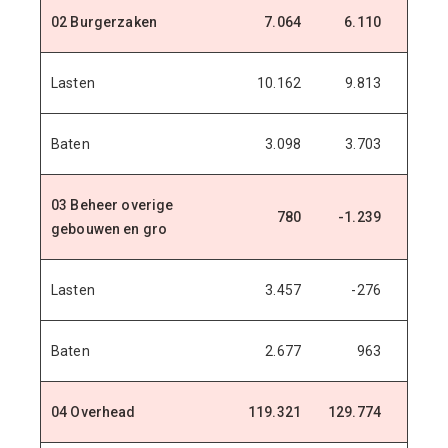
02 Burgerzaken
7.064
6.110
6.0
Lasten
10.162
9.813
9.8
Baten
3.098
3.703
3.7
03 Beheer overige
780
-1.239
7
gebouwen en gro
Lasten
3.457
-276
1.5
Baten
2.677
963
8
04 Overhead
119.321
129.774
133.6