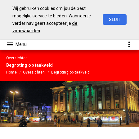
Wij gebruiken cookies om jou de best
mogelijke service te bieden. Wanneer je
SLUIT
verder navigeert accepteer je
de
Gemeentebegroting
2023
voorwaarden
Overzichten
Begroting op taakveld
Home
Overzichten
Begroting op taakveld