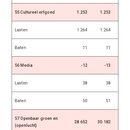
55 Cultureel erfgoed
1.253
1.253
1.2
Lasten
1.264
1.264
1.2
Baten
11
11
56 Media
-12
-13
-
Lasten
38
38
Baten
50
51
57 Openbaar groen en
28.652
30.182
32.3
(openlucht)