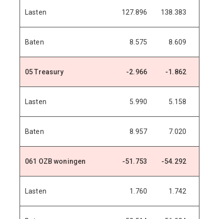
Lasten
127.896
138.383
142.3
Baten
8.575
8.609
8.6
05 Treasury
-2.966
-1.862
-2.6
Lasten
5.990
5.158
3.8
Baten
8.957
7.020
6.5
061 OZB woningen
-51.753
-54.292
-56.7
Lasten
1.760
1.742
1.8