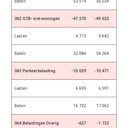
Baten
53.514
56.034
58.5
062 OZB- niet woningen
-47.370
-49.622
-51.5
Lasten
4.713
4.642
4.8
Baten
52.084
54.264
56.4
063 Parkeerbelasting
-10.029
-10.471
-10.6
Lasten
6.693
6.591
6.5
Baten
16.722
17.062
17.2
064 Belastingen Overig
-627
-1.132
-1.1