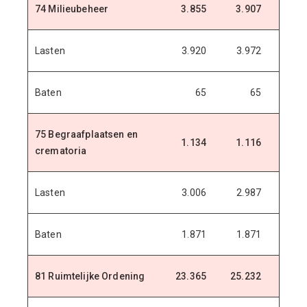
74 Milieubeheer
3.855
3.907
3.9
Lasten
3.920
3.972
4.0
Baten
65
65
75 Begraafplaatsen en
1.134
1.116
1.1
crematoria
Lasten
3.006
2.987
2.9
Baten
1.871
1.871
1.8
81 Ruimtelijke Ordening
23.365
25.232
26.1