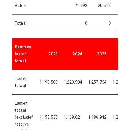
Baten
21.692
20.612
20.6
Totaal
0
0
Baten en
lasten
2023
2024
2025
202
totaal
Lasten
1.190.508
1.223.984
1.257.764
1.240.48
totaal
Lasten
totaal
(exclusief
1.153.535
1.169.621
1.186.942
1.207.42
reserve