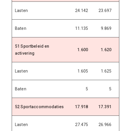
Lasten
24.142
23.697
23.6
Baten
11.135
9.869
9.8
51 Sportbeleid en
1.600
1.620
1.6
activering
Lasten
1.605
1.625
1.6
Baten
5
5
52 Sportaccommodaties
17.918
17.391
18.7
Lasten
27.475
26.966
28.3