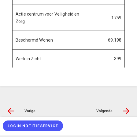
Actie centrum voor Veiligheid en
1759
Zorg
Beschermd Wonen
69.198
Werk in Zicht
399
Vorige
Volgende
LOGIN NOTITIESERVICE
© Inergy
|
Privacy statement
|
Toegankelijkheidsverklaring
|
Sitemap