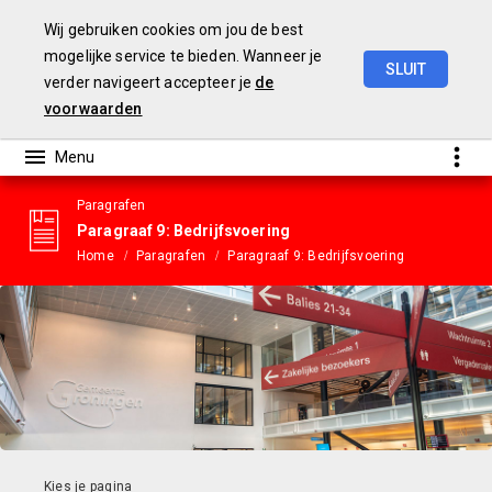
Wij gebruiken cookies om jou de best
mogelijke service te bieden. Wanneer je
SLUIT
verder navigeert accepteer je
de
Gemeentebegroting
2023
voorwaarden
Paragrafen
Paragraaf 9: Bedrijfsvoering
Home
Paragrafen
Paragraaf 9: Bedrijfsvoering