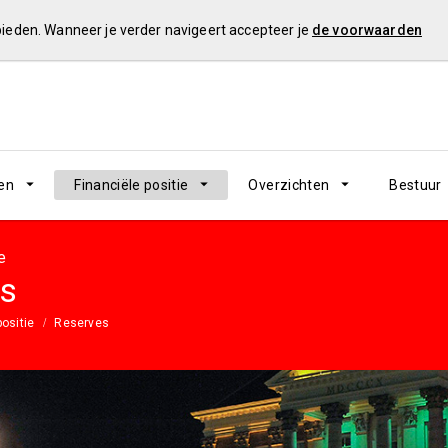
 bieden. Wanneer je verder navigeert accepteer je
de voorwaarden
en
Financiële positie
Overzichten
Bestuur
e
s
positie
Reserves