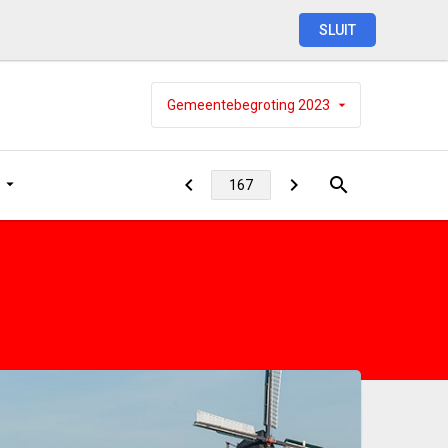
SLUIT
Gemeentebegroting
2023