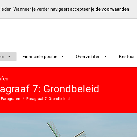
 bieden. Wanneer je verder navigeert accepteer je
de voorwaarden
en
Financiële positie
Overzichten
Bestuur
afen
agraaf 7: Grondbeleid
Paragrafen
Paragraaf 7: Grondbeleid