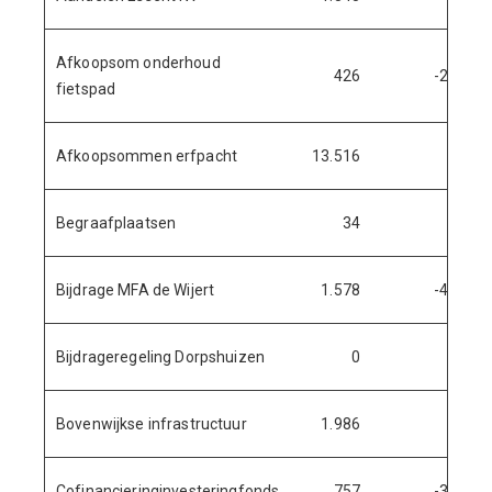
Afkoopsom onderhoud
426
-23
fietspad
Afkoopsommen erfpacht
13.516
Begraafplaatsen
34
Bijdrage MFA de Wijert
1.578
-43
Bijdrageregeling Dorpshuizen
0
Bovenwijkse infrastructuur
1.986
Cofinancieringinvesteringfonds
757
-32