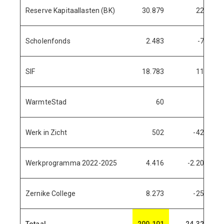
Reserve Kapitaallasten (BK)
30.879
221
Scholenfonds
2.483
-71
SIF
18.783
110
WarmteStad
60
Werk in Zicht
502
-425
Werkprogramma 2022-2025
4.416
-2.208
Zernike College
8.273
-251