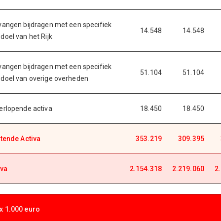
vangen bijdragen met een specifiek
14.548
14.548
doel van het Rijk
vangen bijdragen met een specifiek
51.104
51.104
doel van overige overheden
erlopende activa
18.450
18.450
ttende Activa
353.219
309.395
iva
2.154.318
2.219.060
2
x 1.000 euro