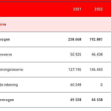
2021
2022
siva
rmogen
238.668
192.881
reserve
50.925
46.438
mmingsreserve
127.195
146.443
de rekening
60.548
0
ermogen
49.538
44.558