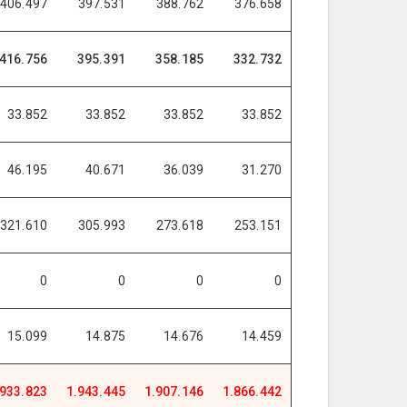
406.497
397.531
388.762
376.658
416.756
395.391
358.185
332.732
33.852
33.852
33.852
33.852
46.195
40.671
36.039
31.270
321.610
305.993
273.618
253.151
0
0
0
0
15.099
14.875
14.676
14.459
.933.823
1.943.445
1.907.146
1.866.442