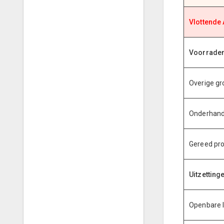
Vlottende 
Voorrade
Overige gr
Onderhand
Gereed pr
Uitzetting
Openbare 