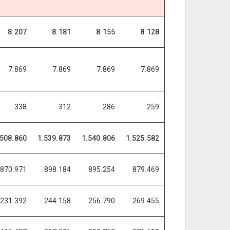
8.207
8.181
8.155
8.128
7.869
7.869
7.869
7.869
338
312
286
259
.508.860
1.539.873
1.540.806
1.525.582
870.971
898.184
895.254
879.469
231.392
244.158
256.790
269.455