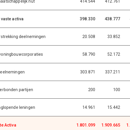
aatschappelijk nut
414.544
412.761
 vaste activa
398.330
438.777
rstrekking deelnemingen
20.508
33.852
woningbouwcorporaties
58.790
52.172
deelnemingen
303.871
337.211
erbonden partijen
200
100
nglopende leningen
14.961
15.442
te Activa
1.801.099
1.909.665
1