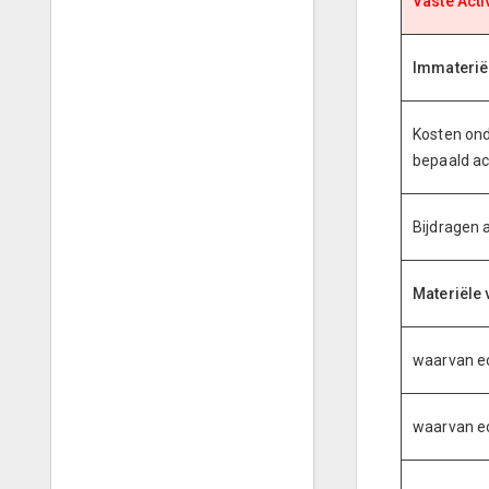
Vaste Acti
Immateriël
Kosten ond
bepaald ac
Bijdragen 
Materiële 
waarvan e
waarvan ec