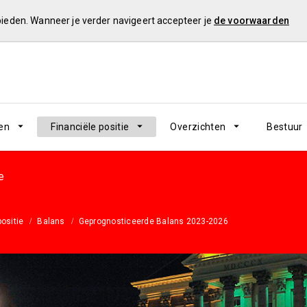
 bieden. Wanneer je verder navigeert accepteer je
de voorwaarden
en
Financiële positie
Overzichten
Bestuur
e
positie
Balans
Geprognosticeerde Balans 2023-2026