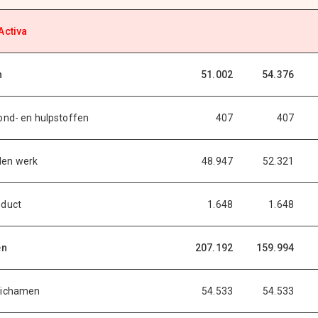
Activa
n
51.002
54.376
ond- en hulpstoffen
407
407
en werk
48.947
52.321
oduct
1.648
1.648
en
207.192
159.994
lichamen
54.533
54.533