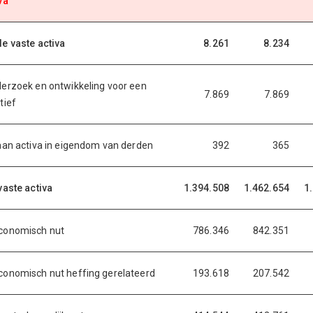
va
e vaste activa
8.261
8.234
erzoek en ontwikkeling voor een
7.869
7.869
tief
aan activa in eigendom van derden
392
365
vaste activa
1.394.508
1.462.654
1
conomisch nut
786.346
842.351
onomisch nut heffing gerelateerd
193.618
207.542