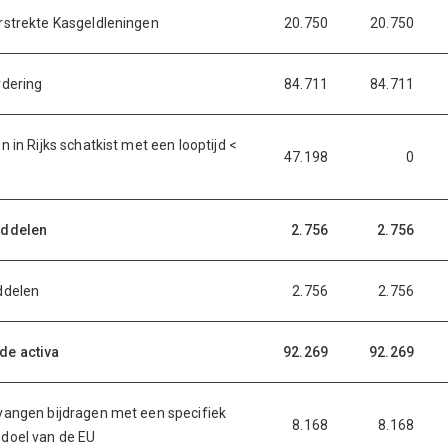
rstrekte Kasgeldleningen
20.750
20.750
rdering
84.711
84.711
n in Rijks schatkist met een looptijd <
47.198
0
iddelen
2.756
2.756
ddelen
2.756
2.756
de activa
92.269
92.269
vangen bijdragen met een specifiek
8.168
8.168
doel van de EU