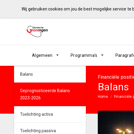
Wij gebruiken cookies om jou de best mogelijke service te
Algemeen
Programma's
Paragraf
Balans
Financiële positi
Balans
Geprognosticeerde Balans
Home
Financiële 
2023-2026
Toelichting activa
Toelichting passiva