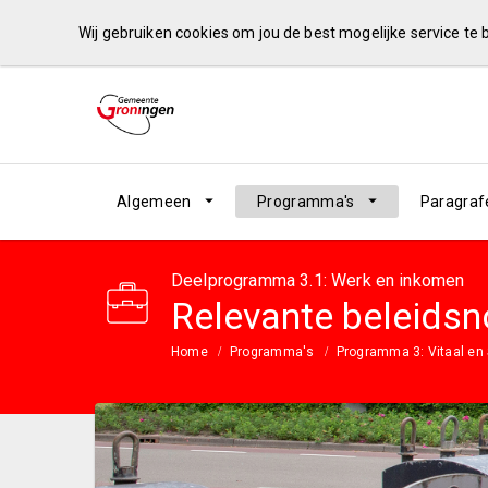
Wij gebruiken cookies om jou de best mogelijke service te
Algemeen
Programma's
Paragraf
Deelprogramma 3.1: Werk en inkomen
Relevante beleidsn
Home
Programma's
Programma 3: Vitaal en 