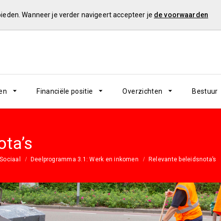
 bieden. Wanneer je verder navigeert accepteer je
de voorwaarden
en
Financiële positie
Overzichten
Bestuur
ota’s
Sociaal
Deelprogramma 3.1: Werk en inkomen
Relevante beleidsnota’s