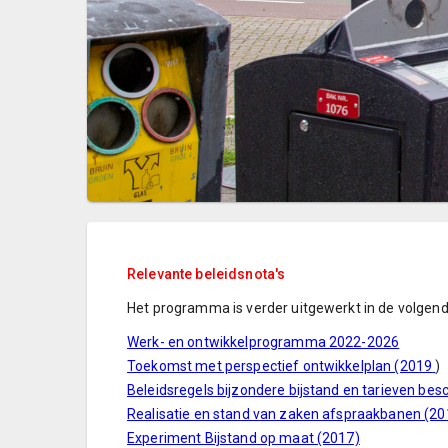
Relevante beleidsnota's
Het programma is verder uitgewerkt in de volgend
Werk- en ontwikkelprogramma 2022-2026
Toekomst met perspectief ontwikkelplan (2019
)
Beleidsregels bijzondere bijstand en tarieven b
Realisatie en stand van zaken afspraakbanen (20
Experiment Bijstand op maat (2017)