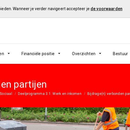
 bieden. Wanneer je verder navigeert accepteer je
de voorwaarden
en
Financiële positie
Overzichten
Bestuur
en partijen
Sociaal
Deelprogramma 3.1: Werk en inkomen
Bijdrage(n) verbonden par