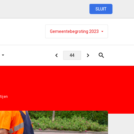
SLUIT
Gemeentebegroting
2023
tijen