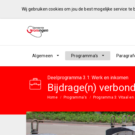
Wij gebruiken cookies om jou de best mogelijke service te
Algemeen
Programma's
Paragraf
Deelprogramma 3.1: Werk en inkomen
Bijdrage(n) verbond
Home
Programma's
Programma 3: Vitaal en 