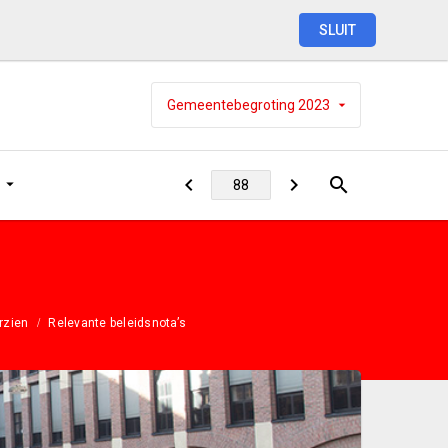
SLUIT
Gemeentebegroting
2023
rzien
Relevante beleidsnota’s