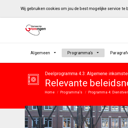
Wij gebruiken cookies om jou de best mogelijke service te
Algemeen
Programma's
Paragraf
Deelprogramma 4.3: Algemene inkomsten
Relevante beleidsn
Home
Programma's
Programma 4: Dienstver