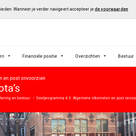
 bieden. Wanneer je verder navigeert accepteer je
de voorwaarden
en
Financiële positie
Overzichten
Bestuur
 en post onvoorzien
ota’s
lening en bestuur
Deelprogramma 4.3: Algemene inkomsten en post onvoo