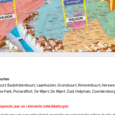
uurten
urt, Badstratenbuurt, Laanhuizen, Grunobuurt, Rivierenbuurt, Herewe
e Park, Piccardthof, De Wijert, De Wijert-Zuid, Helpman, Coendersborg
.
opende jaar en relevante ontwikkelingen