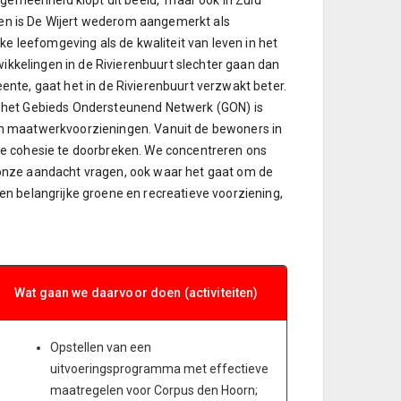
lgemeenheid klopt dit beeld, maar ook in Zuid
aren is De Wijert wederom aangemerkt als
ke leefomgeving als de kwaliteit van leven in het
wikkelingen in de Rivierenbuurt slechter gaan dan
nte, gaat het in de Rivierenbuurt verzwakt beter.
uit het Gebieds Ondersteunend Netwerk (GON) is
n maatwerkvoorzieningen. Vanuit de bewoners in
e cohesie te doorbreken. We concentreren ons
onze aandacht vragen, ook waar het gaat om de
n belangrijke groene en recreatieve voorziening,
Wat gaan we daarvoor doen (activiteiten)
Opstellen van een
uitvoeringsprogramma met effectieve
maatregelen voor Corpus den Hoorn;