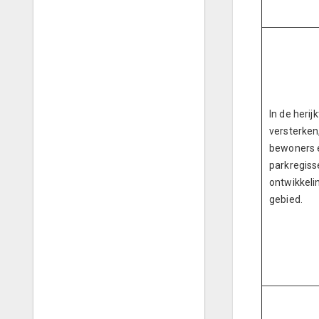
In de herij
versterken,
bewoners e
parkregiss
ontwikkeli
gebied.