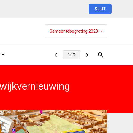
SLUIT
Gemeentebegroting
2023
 wijkvernieuwing