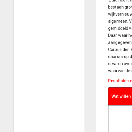
Zuid heeft h
bestaan grot
wijkvernieuw
algemeen. Vo
gemiddeld vo
Daar waar he
aangegeven 
Corpus den 
daarom op d
ervaren over
waarvan de 
Resultaten e
Wat willen