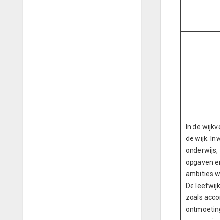
In de wijk
de wijk. I
onderwijs,
opgaven en
ambities wa
De leefwij
zoals acco
ontmoeting