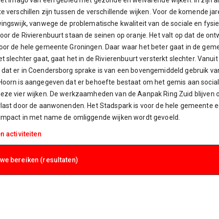
et imago van een gebied met gezonde en welvarende wijken. In zijn a
e verschillen zijn tussen de verschillende wijken. Voor de komende j
ingswijk, vanwege de problematische kwaliteit van de sociale en fysie
or de Rivierenbuurt staan de seinen op oranje. Het valt op dat de ont
or de hele gemeente Groningen. Daar waar het beter gaat in de gemee
t slechter gaat, gaat het in de Rivierenbuurt versterkt slechter. Van
dat er in Coendersborg sprake is van een bovengemiddeld gebruik va
Hoorn is aangegeven dat er behoefte bestaat om het gemis aan social
eze vier wijken. De werkzaamheden van de Aanpak Ring Zuid blijven 
last door de aanwonenden. Het Stadspark is voor de hele gemeente ee
impact in met name de omliggende wijken wordt gevoeld.
n activiteiten
 we bereiken (resultaten)