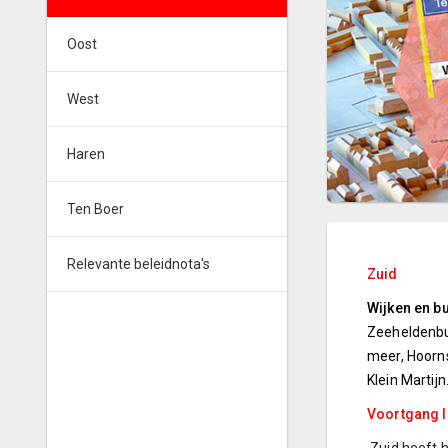
Oost
West
Haren
Ten Boer
Relevante beleidnota's
Zuid
Wijken en b
Zeeheldenbu
meer, Hoorns
Klein Martijn
Voortgang l