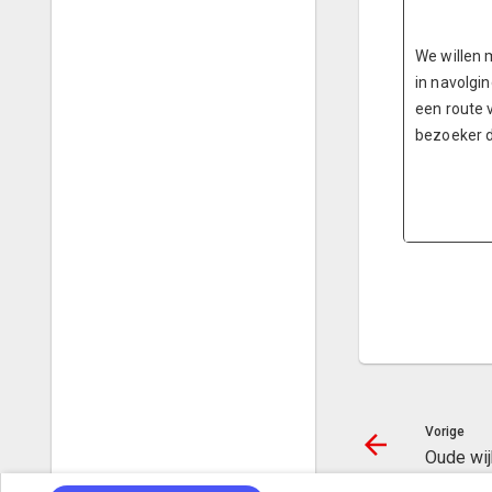
We willen 
in navolgi
een route 
bezoeker d
Vorige
Oude wi