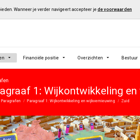
 bieden. Wanneer je verder navigeert accepteer je
de voorwaarden
en
Financiële positie
Overzichten
Bestuur
afen
agraaf 1: Wijkontwikkeling en
Paragrafen
Paragraaf 1: Wijkontwikkeling en wijkvernieuwing
Zuid