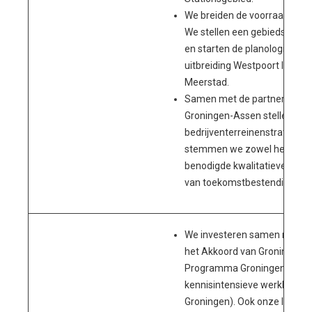
We breiden de voorraad bedri
We stellen een gebiedsvisie 
en starten de planologische
uitbreiding Westpoort I, II en 
Meerstad.
Samen met de partners van 
Groningen-Assen stellen we 
bedrijventerreinenstrategie o
stemmen we zowel het plana
benodigde kwalitatieve ingr
van toekomstbestendige werk
We investeren samen met on
het Akkoord van Groningen e
Programma Groningen in de 
kennisintensieve werklocati
Groningen). Ook onze lobby