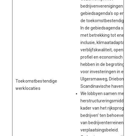
bedrijvenverenigingen stelle
gebiedsagenda's op en inves
de toekomstbestendigheid va
In de gebiedsagenda schets
met betrekking tot energietra
inclusie, klimaatadaptatie, mob
verblijfskwaliteit, openbare 
profiel en economisch prog
hebben in de begroting (bep
voor investeringen in een aan
Ulgersmaweg, Driebond, Oos
Toekomstbestendige
Scandinavische havens.
werklocaties
We lobbyen samen met RGA 
herstructureringsmiddelen we
kader van het rijksprogramm
bedrijven' ten behoeve van d
van bedrijventerreinen en act
verplaatsingsbeleid.