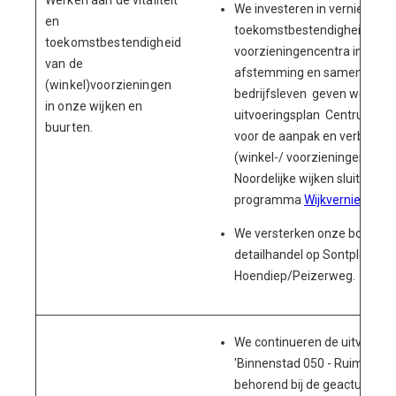
Werken aan de vitaliteit
We investeren in vernieuwin
en
toekomstbestendigheid van 
toekomstbestendigheid
voorzieningencentra in
Ten 
van de
afstemming en samenwerking
(winkel)voorzieningen
bedrijfsleven geven we uitvo
in onze wijken en
uitvoeringsplan Centrumvisi
buurten.
voor de aanpak en verbeteri
(winkel-/ voorzieningen)cent
Noordelijke wijken sluiten wij 
programma
Wijkvernieuwing
We versterken onze bovenwij
detailhandel op Sontplein e
Hoendiep/Peizerweg.
We continueren de uitvoerin
'Binnenstad 050 - Ruimte voor
behorend bij de geactualiseer