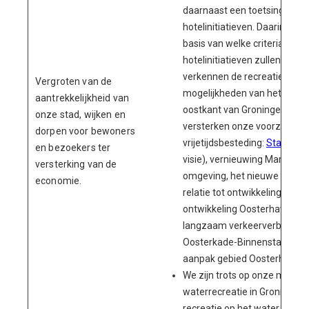
daarnaast een toetsingskade
hotelinitiatieven. Daarin gev
basis van welke criteria we 
hotelinitiatieven zullen beoo
verkennen de recreatief-toer
Vergroten van de
mogelijkheden van het gebie
aantrekkelijkheid van
oostkant van Groningen/
Har
onze stad, wijken en
versterken onze voorziening
dorpen voor bewoners
vrijetijdsbesteding:
Stadspar
en bezoekers ter
visie), vernieuwing Martinipl
versterking van de
omgeving, het nieuwe muzie
economie.
relatie tot ontwikkeling Stat
ontwikkeling Oosterhaven (v
langzaam verkeerverbinding 
Oosterkade-Binnenstad en zo
aanpak gebied Oosterhaven)
We zijn trots op onze mogeli
waterrecreatie in Groningen.
recreatie op het water toe