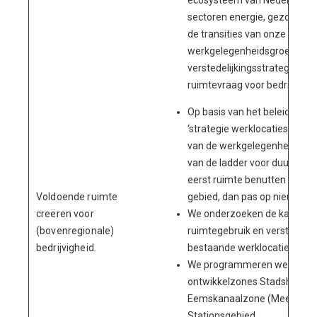
ecosysteem van Nederland o
sectoren energie, gezondheid 
de transities van onze tijd.
werkgelegenheidsgroei als g
verstedelijkingsstrategie lev
ruimtevraag voor bedrijvighei
Op basis van het beleidskade
‘strategie werklocaties’ facil
van de werkgelegenheid volg
van de ladder voor duurzame 
eerst ruimte benutten in b
Voldoende ruimte
gebied, dan pas op nieuwe (ui
creëren voor
We onderzoeken de kansen vo
(bovenregionale)
ruimtegebruik en versterking 
bedrijvigheid.
bestaande werklocaties.
We programmeren werk in o
ontwikkelzones Stadshavens,
Eemskanaalzone (Meerstad)
Stationsgebied.