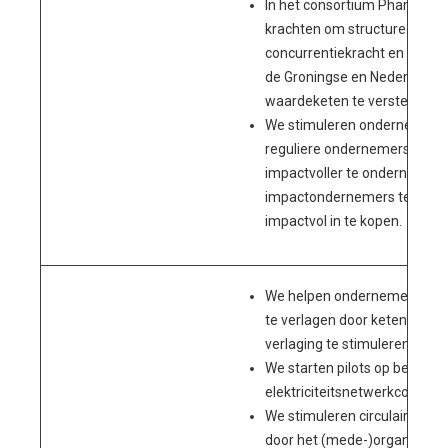
In het consortium PharmaNL
krachten om structureel de
concurrentiekracht en concur
de Groningse en Nederlands
waardeketen te versterken.
We stimuleren ondernemen 
reguliere ondernemers het h
impactvoller te ondernemen
impactondernemers te onde
impactvol in te kopen.
We helpen ondernemers om 
te verlagen door ketenafspr
verlaging te stimuleren.
We starten pilots op bedrijv
elektriciteitsnetwerkcongest
We stimuleren circulair ond
door het (mede-)organiseren