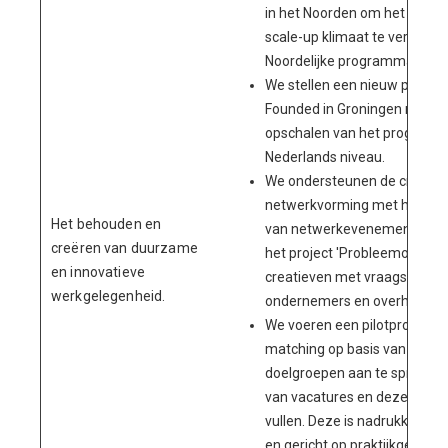
in het Noorden om het Noorde
scale-up klimaat te versterk
Noordelijke programmavorm)
We stellen een nieuw progr
Founded in Groningen met al
opschalen van het programm
Nederlands niveau.
We ondersteunen de creatieve
netwerkvorming met het (me
Het behouden en
van netwerkevenementen en 
creëren van duurzame
het project 'Probleemoplosser
en innovatieve
creatieven met vraagstukke
werkgelegenheid.
ondernemers en overheid aan
We voeren een pilotproject u
matching op basis van skills
doelgroepen aan te spreken v
van vacatures en deze beter 
vullen. Deze is nadrukkelijk t
en gericht op praktijkgescho