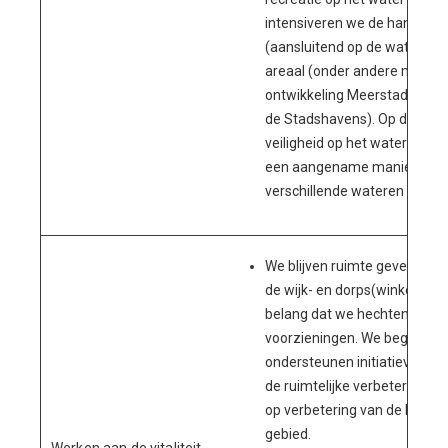
intensiveren we de handhavi
(aansluitend op de watervisie
areaal (onder andere met de
ontwikkeling Meerstad, Dudo
de Stadshavens). Op deze m
veiligheid op het water toe e
een aangename manier recr
verschillende wateren in Gro
We blijven ruimte geven aan
de wijk- en dorps(winkel)cent
belang dat we hechten aan g
voorzieningen. We begeleide
ondersteunen initiatieven die
de ruimtelijke verbetering va
op verbetering van de leefkwal
gebied.