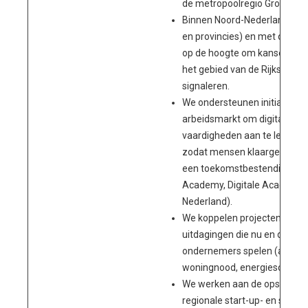
de metropoolregio Groningen
Binnen Noord-Nederlands ve
en provincies) en met de G6
op de hoogte om kansen en 
het gebied van de Rijksdienst
signaleren.
We ondersteunen initiatieven
arbeidsmarkt om digitale ken
vaardigheden aan te leren in 
zodat mensen klaargestoom
een toekomstbestendige baa
Academy, Digitale Academie
Nederland).
We koppelen projecten en ini
uitdagingen die nu en de ko
ondernemers spelen (arbeid
woningnood, energieschaarst
We werken aan de opschalin
regionale start-up- en scale