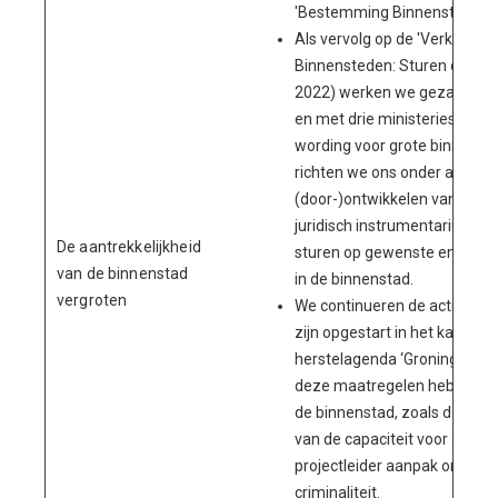
'Bestemming Binnenstad'.
Als vervolg op de 'Verkennin
Binnensteden: Sturen op trans
2022) werken we gezamenlij
en met drie ministeries aan e
wording voor grote binnenste
richten we ons onder andere
(door-)ontwikkelen van het p
juridisch instrumentarium o
De aantrekkelijkheid
sturen op gewenste en onge
van de binnenstad
in de binnenstad.
vergroten
We continueren de activiteite
zijn opgestart in het kader v
herstelagenda ‘Groningen Voo
deze maatregelen hebben (o
de binnenstad, zoals de tijdel
van de capaciteit voor een re
projectleider aanpak onderm
criminaliteit.