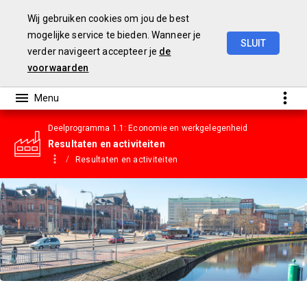
Wij gebruiken cookies om jou de best
mogelijke service te bieden. Wanneer je
SLUIT
verder navigeert accepteer je
de
Gemeentebegroting
2023
voorwaarden
Deelprogramma 1.1: Economie en werkgelegenheid
Resultaten en activiteiten
Resultaten en activiteiten