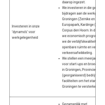
daarop ingezet.
We investeren in die gebiede
bijdragen aan de werkgeleg
Groningen (Zernike en UMCG)
Europapark, Kardinge (vitali
Investeren in onze
Corpus den Hoorn. In deze g
'dynamo's' voor
we economisch programma t
werkgelegenheid
we de verblijfskwaliteit door 
openbare ruimte en verbeter
verkeersafwikkeling.
We stellen een meerjarige hu
voor start-ups en broedplaa
in Groningen, Provincie, Ca
(georganiseerd) bedrijfslev
faciliteiten om het start up-
Groningen te versterken.
Gezamenlijk met