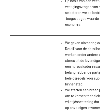
Op basis van een vestigings
vestigingsvragen van nieuwe 
selecteren we op bedrijvighe
toegevoegde waarde heeft 
economie.
We geven uitvoering aan de v
Retail’ voor de detailhandel 
werken onder andere aan he
stores uit de levendige centr
een horecakader in samens
belanghebbende partijen en
beleidsregels voor supermark
binnenstad.
We starten een breed partici
om te komen tot beleid voor 
vrijetijdsbesteding dat zich p
op onze eigen inwoners. We