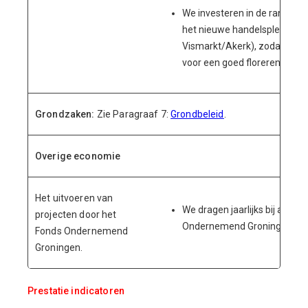
We investeren in de randvoo
het nieuwe handelsplein (co
Vismarkt/Akerk), zodat deze 
voor een goed florerende wa
Grondzaken:
Zie Paragraaf 7:
Grondbeleid
.
Overige economie
Het uitvoeren van
We dragen jaarlijks bij aan h
projecten door het
Ondernemend Groningen.
Fonds Ondernemend
Groningen.
Prestatie indicatoren