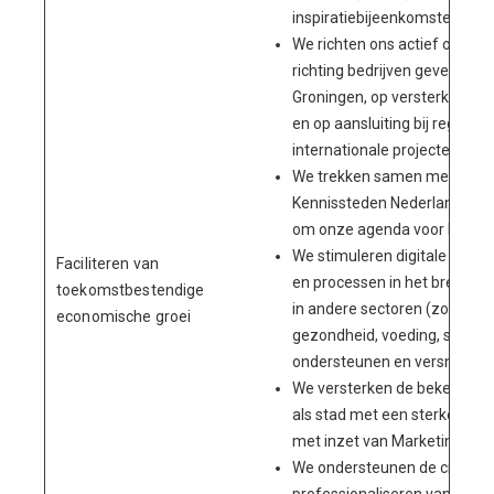
inspiratiebijeenkomsten voor
We richten ons actief op a
richting bedrijven gevestigd
Groningen, op versterking v
en op aansluiting bij regional
internationale projecten en
We trekken samen met de G
Kennissteden Nederland (NKN)
om onze agenda voor het voetl
We stimuleren digitale kenni
Faciliteren van
en processen in het brede MK
toekomstbestendige
in andere sectoren (zoals ene
economische groei
gezondheid, voeding, sociaal
ondersteunen en versnellen.
We versterken de bekendhei
als stad met een sterke (dig
met inzet van Marketing Gro
We ondersteunen de creatieve