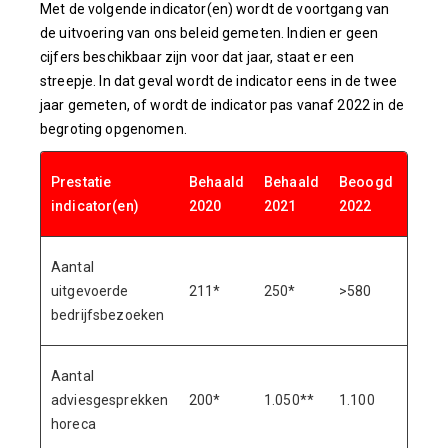
Met de volgende indicator(en) wordt de voortgang van
de uitvoering van ons beleid gemeten. Indien er geen
cijfers beschikbaar zijn voor dat jaar, staat er een
streepje. In dat geval wordt de indicator eens in de twee
jaar gemeten, of wordt de indicator pas vanaf 2022 in de
begroting opgenomen.
Prestatie
Behaald
Behaald
Beoogd
Beo
indicator(en)
2020
2021
2022
2023
Aantal
uitgevoerde
211*
250*
>580
>580
bedrijfsbezoeken
Aantal
adviesgesprekken
200*
1.050**
1.100
1.10
horeca