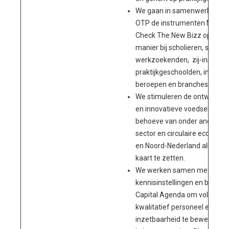
We gaan in samenwerking met
OTP de instrumenten Meet Y
Check The New Bizz op een 
manier bij scholieren, studen
werkzoekenden, zij-instrom
praktijkgeschoolden, introdu
beroepen en branches.
We stimuleren de ontwikkel
en innovatieve voedselingred
behoeve van onder andere d
sector en circulaire econom
en Noord-Nederland als agro
kaart te zetten.
We werken samen met cluste
kennisinstellingen en bedri
Capital Agenda om voldoende
kwalitatief personeel en du
inzetbaarheid te bewerkstell