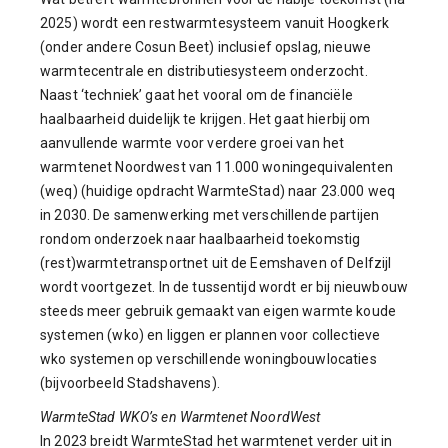
2025) wordt een restwarmtesysteem vanuit Hoogkerk
(onder andere Cosun Beet) inclusief opslag, nieuwe
warmtecentrale en distributiesysteem onderzocht.
Naast ‘techniek’ gaat het vooral om de financiële
haalbaarheid duidelijk te krijgen. Het gaat hierbij om
aanvullende warmte voor verdere groei van het
warmtenet Noordwest van 11.000 woningequivalenten
(weq) (huidige opdracht WarmteStad) naar 23.000 weq
in 2030. De samenwerking met verschillende partijen
rondom onderzoek naar haalbaarheid toekomstig
(rest)warmtetransportnet uit de Eemshaven of Delfzijl
wordt voortgezet. In de tussentijd wordt er bij nieuwbouw
steeds meer gebruik gemaakt van eigen warmte koude
systemen (wko) en liggen er plannen voor collectieve
wko systemen op verschillende woningbouwlocaties
(bijvoorbeeld Stadshavens).
WarmteStad WKO’s en Warmtenet NoordWest
In 2023 breidt WarmteStad het warmtenet verder uit in