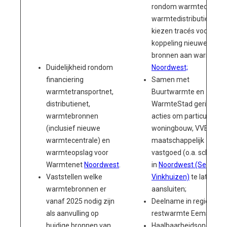
rondom warmteopslag,
warmtedistributie en te
kiezen tracés voor
koppeling nieuwe
bronnen aan warmtene
Duidelijkheid rondom
Noordwest;
financiering
Samen met
warmtetransportnet,
Buurtwarmte en
distributienet,
WarmteStad gerichte
warmtebronnen
acties om particuliere
(inclusief nieuwe
woningbouw, VVE’s en
warmtecentrale) en
maatschappelijk
warmteopslag voor
vastgoed (o.a. scholen)
Warmtenet
Noordwest
.
in
Noordwest (Selwerd,
Vaststellen welke
Vinkhuizen)
te laten
warmtebronnen er
aansluiten;
vanaf 2025 nodig zijn
Deelname in regiegroe
als aanvulling op
restwarmte Eemshaven
huidige bronnen van
Haalbaarheidsonderzo