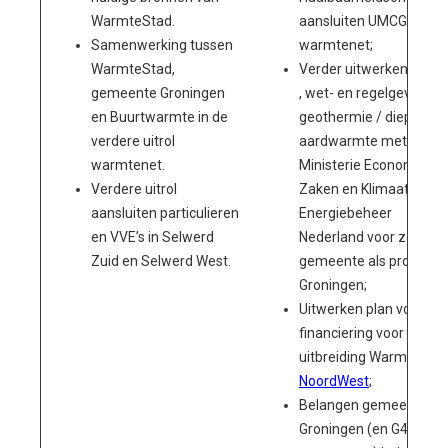
WarmteStad.
aansluiten UMCG op
Samenwerking tussen
warmtenet;
WarmteStad,
Verder uitwerken (risico
gemeente Groningen
, wet- en regelgeving)
en Buurtwarmte in de
geothermie / diepe
verdere uitrol
aardwarmte met
warmtenet.
Ministerie Economisch
Verdere uitrol
Zaken en Klimaat en
aansluiten particulieren
Energiebeheer
en VVE’s in Selwerd
Nederland voor zowel
Zuid en Selwerd West.
gemeente als provincie
Groningen;
Uitwerken plan voor
financiering voor
uitbreiding Warmtenet
NoordWest
;
Belangen gemeente
Groningen (en G40