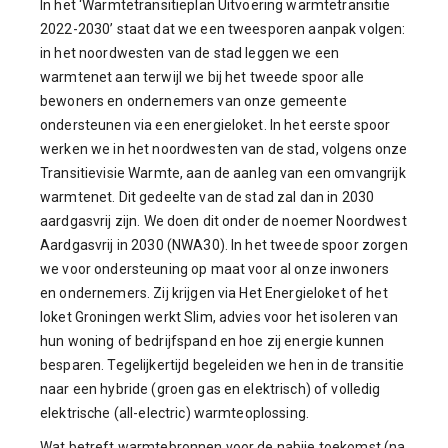
In het ‘Warmtetransitieplan Uitvoering warmtetransitie
2022-2030’ staat dat we een tweesporen aanpak volgen:
in het noordwesten van de stad leggen we een
warmtenet aan terwijl we bij het tweede spoor alle
bewoners en ondernemers van onze gemeente
ondersteunen via een energieloket. In het eerste spoor
werken we in het noordwesten van de stad, volgens onze
Transitievisie Warmte, aan de aanleg van een omvangrijk
warmtenet. Dit gedeelte van de stad zal dan in 2030
aardgasvrij zijn. We doen dit onder de noemer Noordwest
Aardgasvrij in 2030 (NWA30). In het tweede spoor zorgen
we voor ondersteuning op maat voor al onze inwoners
en ondernemers. Zij krijgen via Het Energieloket of het
loket Groningen werkt Slim, advies voor het isoleren van
hun woning of bedrijfspand en hoe zij energie kunnen
besparen. Tegelijkertijd begeleiden we hen in de transitie
naar een hybride (groen gas en elektrisch) of volledig
elektrische (all-electric) warmteoplossing.
Wat betreft warmtebronnen voor de nabije toekomst (na