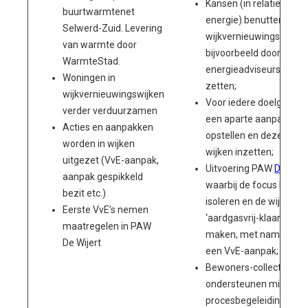
Kansen (in relatie tot
buurtwarmtenet
energie) benutten in
Selwerd-Zuid. Levering
wijkvernieuwingswijken
van warmte door
bijvoorbeeld door
WarmteStad.
energieadviseurs in te
Woningen in
zetten;
wijkvernieuwingswijken
Voor iedere doelgroep
verder verduurzamen
een aparte aanpak
Acties en aanpakken
opstellen en deze in de
worden in wijken
wijken inzetten;
uitgezet (VvE-aanpak,
Uitvoering PAW
De Wijer
aanpak gespikkeld
waarbij de focus ligt op
bezit etc.)
isoleren en de wijk
Eerste VvE’s nemen
‘aardgasvrij-klaar’ te
maatregelen in PAW
maken, met name via
De Wijert
een VvE-aanpak;
Bewoners-collectieven
ondersteunen middels
procesbegeleiding en/o