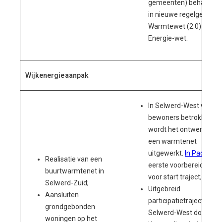
gemeenten) behartige
in nieuwe regelgeving
Warmtewet (2.0) /
Energie-wet.
Wijkenergieaanpak
In Selwerd-West worde
bewoners betrokken en
wordt het ontwerp voor
een warmtenet
uitgewerkt.
In Paddepo
Realisatie van een
eerste voorbereidingen
buurtwarmtenet in
voor start traject;
Selwerd-Zuid;
Uitgebreid
Aansluiten
participatietraject in
grondgebonden
Selwerd-West doorlope
woningen op het