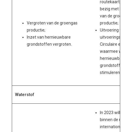
routekaartpartne
bezig met het ve
van de groengas
Vergroten van de groengas
productie;
productie;
Uitvoering van de
Inzet van hernieuwbare
uitvoeringsagend
grondstoffen vergroten.
Circulaire econo
waarmee we de i
hernieuwbare
grondstoffen wil
stimuleren.
Waterstof
In 2023 willen we
binnen de nation
internationale