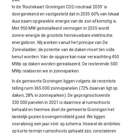
In de ‘Routekaart Groningen CO2-neutraal 2035’ is
doorgerekend en vastgesteld dat in 2035 60% van lokaal
duurzaam opgewekte energie van de zon afkomstig is.
Met 950 MW geïnstalleerd vermogen in 2035 wordt
zonne-energie de grootste hernieuwbare elektrische
energiebron. Wij werken vanuit het principe van De
Zonneladder; de potentie van de daken moet ten volle
benut worden. Van de opgave kan naar verwachting 450
MWp op daken worden gerealiseerd. De resterende 500
MWp realiseren we in zonneparken.
In de gemeente Groningen liggen volgens de recentste
telling ruim 365.000 zonnepanelen (72% daarvan ligt op
daken, 28% in zonneparken). De geprognosticeerde
330.000 panelen in 2021 is daarmee al ruimschoots
behaald en hiermee doet de gemeente Groningen het
landelijk gezien bovengemiddeld goed. We liggen
vooralsnog een jaar vóór op schema. Hoewel de ambities
op korte termijn ruimschoots gehaald zijn, constateren