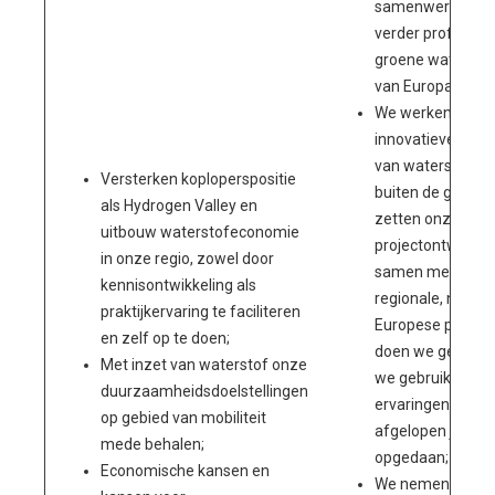
samenwerkingsv
verder profileren 
groene waterstof
van Europa;
We werken aan
innovatieve toep
van waterstof bi
Versterken koploperspositie
buiten de gemee
als Hydrogen Valley en
zetten onze
uitbouw waterstofeconomie
projectontwikkeli
in onze regio, zowel door
samen met onze
kennisontwikkeling als
regionale, nation
praktijkervaring te faciliteren
Europese partners
en zelf op te doen;
doen we gericht, 
Met inzet van waterstof onze
we gebruik make
duurzaamheidsdoelstellingen
ervaringen die de
op gebied van mobiliteit
afgelopen jaren z
mede behalen;
opgedaan;
Economische kansen en
We nemen hiervo