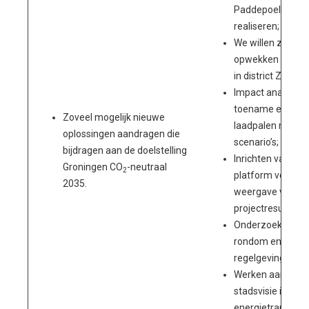
Paddepoel gevel
realiseren;
We willen zonne
opwekken in een 
in district Zuid;
Impact analyse v
toename elektri
Zoveel mogelijk nieuwe
laadpalen met di
oplossingen aandragen die
scenario’s;
bijdragen aan de doelstelling
Inrichten van Ene
Groningen CO
-neutraal
2
platform voor de
2035.
weergave van de
projectresultaten
Onderzoek opsta
rondom energie 
regelgeving;
Werken aan een 
stadsvisie in relat
energietransitie.