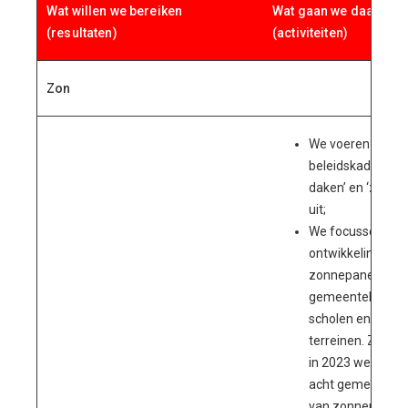
Wat willen we bereiken
Wat gaan we daarvoo
(resultaten)
(activiteiten)
Zon
We voeren het
beleidskader ‘zo
daken’ en ‘zonne
uit;
We focussen op 
ontwikkeling van
zonnepanelen o
gemeentelijk vas
scholen en op P
terreinen. Zo vo
in 2023 weer min
acht gemeentelij
van zonnepanelen