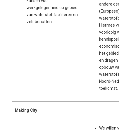
kansen voor
andere deel aan
werkgelegenheid op gebied
(Europese)
van waterstof faciliteren en
waterstofproject
zelf benutten.
Hiermee verster
voorlopig vooral
kennispositie en
economische wa
het gebied van w
en dragen we bij
opbouw van een 
waterstofeconom
Noord-Nederland 
toekomst.
Making City
We willen voor 2 f