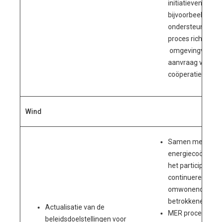
initiatieven door
bijvoorbeeld te
ondersteunen bij
proces richting e
omgevingvergun
aanvraag voor ee
coöperatief zonn
Wind
Samen met
energiecoöperat
het participatiep
continueren met
omwonenden en 
betrokkenen;
Actualisatie van de
MER procedure d
beleidsdoelstellingen voor