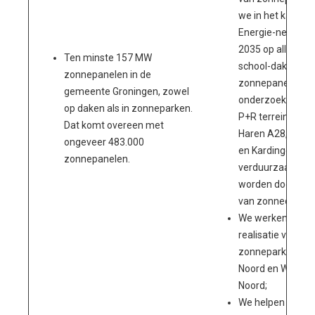
we in het kader 
Energie-neutrale
2035 op alle gesc
Ten minste 157 MW
school-daken sta
zonnepanelen in de
zonnepaneelproj
gemeente Groningen, zowel
onderzoeken we 
op daken als in zonneparken.
P+R terreinen, H
Dat komt overeen met
Haren A28, P3 E
ongeveer 483.000
en Kardinge
zonnepanelen.
verduurzaamd k
worden door het 
van zonnedaken;
We werken verde
realisatie van
zonneparken Me
Noord en Westpo
Noord;
We helpen lokale