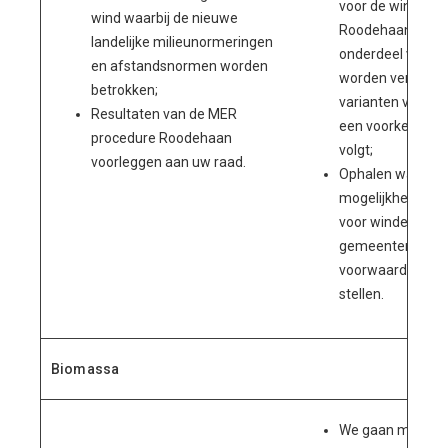
voor de windontw
wind waarbij de nieuwe
Roodehaan. Ecolo
landelijke milieunormeringen
onderdeel van de
en afstandsnormen worden
worden verschill
betrokken;
varianten verken
Resultaten van de MER
een voorkeursvar
procedure Roodehaan
volgt;
voorleggen aan uw raad.
Ophalen wat de
mogelijkheden no
voor windenergie
gemeenten, en w
voorwaarden we
stellen.
Biomassa
We gaan met on