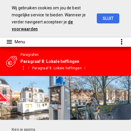
Wij gebruiken cookies om jou de best
mogelijke service te bieden. Wanneer je
SLUIT
verder navigeert accepteer je
de
Gemeentebegroting
2023
voorwaarden
Paragrafen
Paragraaf 8: Lokale heffingen
Paragraaf 8: Lokale heffingen
Leges en heffingen