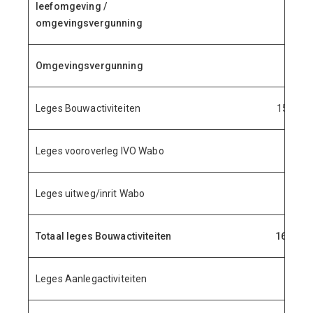
leefomgeving /
omgevingsvergunning
Omgevingsvergunning
Leges Bouwactiviteiten
15.929.
Leges vooroverleg IVO Wabo
70.
Leges uitweg/inrit Wabo
13.
Totaal leges Bouwactiviteiten
16.013.
Leges Aanlegactiviteiten
7.