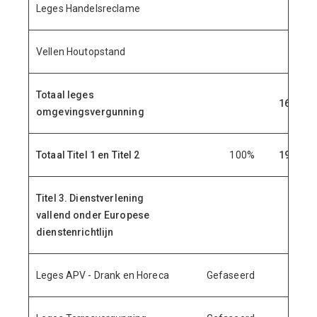
Leges Handelsreclame
2.
Vellen Houtopstand
125.
Totaal leges
16.149.
omgevingsvergunning
Totaal Titel 1 en Titel 2
100%
19.608.
Titel 3. Dienstverlening
vallend onder Europese
dienstenrichtlijn
Leges APV - Drank en Horeca
Gefaseerd
173.