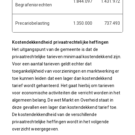
1.844.097
1.431.972
41
Begrafenisrechten
Precariobelasting
1.350.000
737.493
16
Kostendekkendheid privaatrechtelijke heffingen
Het uitgangspunt van de gemeente is dat de
privaatrechtelijke tarieven minimaal kostendekkend zijn.
Voor een aantal tarieven geldt echter dat
toegankelijkheid van voorzieningen en marktwerking er
toe kunnen leiden dat een lager dan kostendekkend
tarief wordt gehanteerd. Het gaat hierbij om tarieven
voor economische activiteiten die verricht worden in het
algemeen belang. De wet Markt en Overheid staat in
deze gevallen een lager dan kostendekkend tarief toe.
De kostendekkendheid van de verschillende
privaatrechtelijke heffingen wordt in het volgende
overzicht weergegeven.