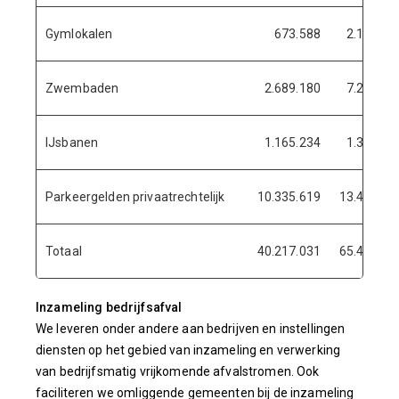
Gymlokalen
673.588
2.141.20
Zwembaden
2.689.180
7.260.88
IJsbanen
1.165.234
1.346.76
Parkeergelden privaatrechtelijk
10.335.619
13.440.31
Totaal
40.217.031
65.464.07
Inzameling bedrijfsafval
We leveren onder andere aan bedrijven en instellingen
diensten op het gebied van inzameling en verwerking
van bedrijfsmatig vrijkomende afvalstromen. Ook
faciliteren we omliggende gemeenten bij de inzameling