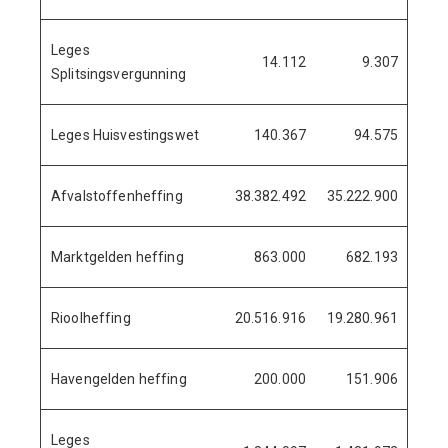
Leges
14.112
9.307
Splitsingsvergunning
Leges Huisvestingswet
140.367
94.575
4
Afvalstoffenheffing
38.382.492
35.222.900
3.85
Marktgelden heffing
863.000
682.193
18
Rioolheffing
20.516.916
19.280.961
1.23
Havengelden heffing
200.000
151.906
4
Leges