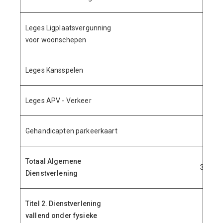
Leges Ligplaatsvergunning
6.
voor woonschepen
Leges Kansspelen
30.
Leges APV - Verkeer
44.
Gehandicapten parkeerkaart
60.
Totaal Algemene
3.459.
Dienstverlening
Titel 2. Dienstverlening
vallend onder fysieke