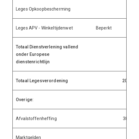
Leges Opkoopbescherming
24.
Leges APV - Winkeltijdenwet
Beperkt
Totaal Dienstverlening vallend
onder Europese
608.
dienstenrichtlijn
Totaal Legesverordening
20.217.
Overige:
Afvalstoffenheffing
38.382.
Marktgelden
863.