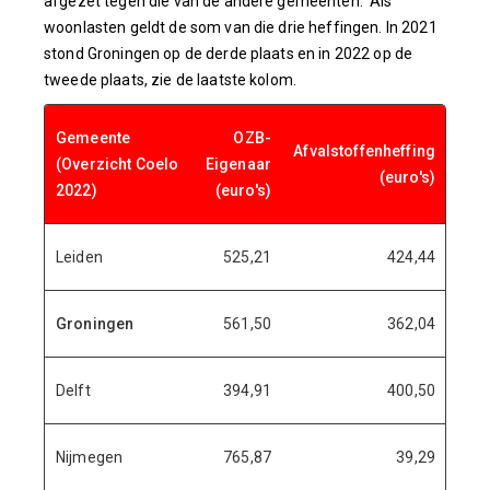
afgezet tegen die van de andere gemeenten. Als
woonlasten geldt de som van die drie heffingen. In 2021
stond Groningen op de derde plaats en in 2022 op de
tweede plaats, zie de laatste kolom.
Gemeente
OZB-
Afvalstoffenheffing
Rioo
(Overzicht Coelo
Eigenaar
(euro's)
2022)
(euro's)
Leiden
525,21
424,44
Groningen
561,50
362,04
Delft
394,91
400,50
Nijmegen
765,87
39,29