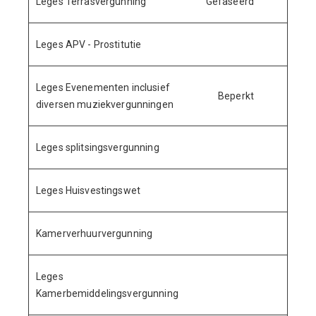
Leges Terrasvergunning
Gefaseerd
32.
Leges APV - Prostitutie
20.
Leges Evenementen inclusief
Beperkt
155.
diversen muziekvergunningen
Leges splitsingsvergunning
14.
Leges Huisvestingswet
140.
Kamerverhuurvergunning
46.
Leges
1.
Kamerbemiddelingsvergunning