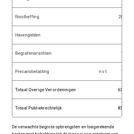
Rioolheffing
20.516.
Havengelden
200.
Begrafenisrechten
1.844.
Precariobelasting
n.v.t.
1.350.
Totaal Overige Verordeningen
63.156.
Totaal Publiekrechtelijk
83.373.
De verwachte begrote opbrengsten en toegerekende