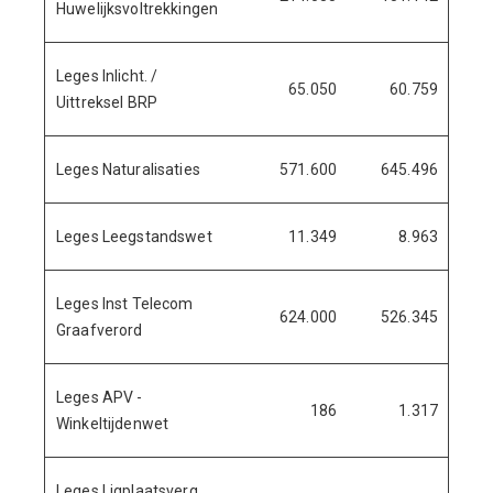
Huwelijksvoltrekkingen
Leges Inlicht. /
65.050
60.759
6
Uittreksel BRP
Leges Naturalisaties
571.600
645.496
8
Leges Leegstandswet
11.349
8.963
Leges Inst Telecom
624.000
526.345
11
Graafverord
Leges APV -
186
1.317
Winkeltijdenwet
Leges Ligplaatsverg