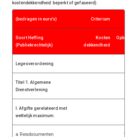
kostendekkendheid: beperkt of gefaseerd).
(bedragen in euro's)
Criterium
Begr
Soort Heffing
Kosten
Opbrengs
(Publiekrechtelijk)
dekkendheid
2
Legesverordening
Titel 1. Algemene
Dienstverlening
I. Afgifte gerelateerd met
wettelijk maximum:
a. Reisdocumenten
1.041.