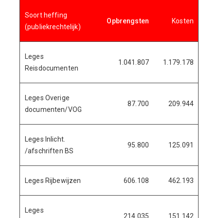
Soort heffing
Opbrengsten
Kosten
Ove
(publiekrechtelijk)
Leges
1.041.807
1.179.178
26
Reisdocumenten
Leges Overige
87.700
209.944
9
documenten/VOG
Leges Inlicht.
95.800
125.091
9
/afschriften BS
Leges Rijbewijzen
606.108
462.193
20
Leges
214.035
151.142
6