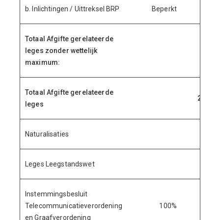
b. Inlichtingen / Uittreksel BRP
Beperkt
65.
Totaal Afgifte gerelateerde
leges zonder wettelijk
279.
maximum:
Totaal Afgifte gerelateerde
2.110.
leges
Naturalisaties
571.
Leges Leegstandswet
11.
Instemmingsbesluit
Telecommunicatieverordening
100%
624.
en Graafverordening