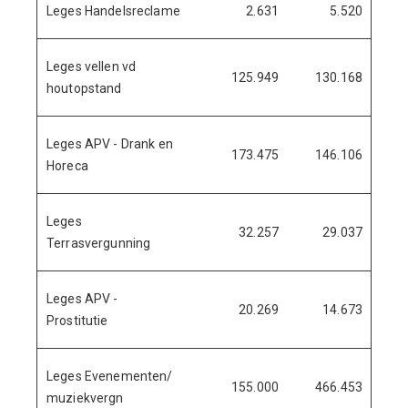
Leges Handelsreclame
2.631
5.520
Leges vellen vd
125.949
130.168
6
houtopstand
Leges APV - Drank en
173.475
146.106
5
Horeca
Leges
32.257
29.037
1
Terrasvergunning
Leges APV -
20.269
14.673
Prostitutie
Leges Evenementen/
155.000
466.453
27
muziekvergn