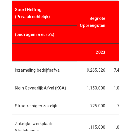
Soort Heffing
(Privaatrechtelijk)
Begrote
Koste
Opbrengsten
(bedragen in euro's)
2023
202
Inzameling bedrijfsafval
9.265.326
7.435.97
Klein Gevaarlijk Afval (KGA)
1.150.000
1.080.83
Straatreinigen zakelijk
725.000
793.17
Zakelijke werkplaats
1.115.000
1.062.95
Stadsbeheer