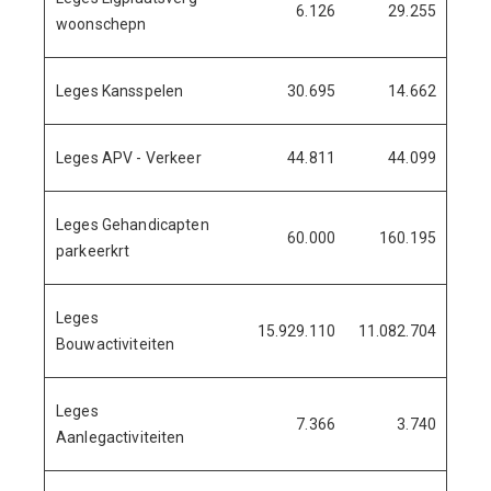
6.126
29.255
1
woonschepn
Leges Kansspelen
30.695
14.662
Leges APV - Verkeer
44.811
44.099
1
Leges Gehandicapten
60.000
160.195
8
parkeerkrt
Leges
15.929.110
11.082.704
3.50
Bouwactiviteiten
Leges
7.366
3.740
Aanlegactiviteiten