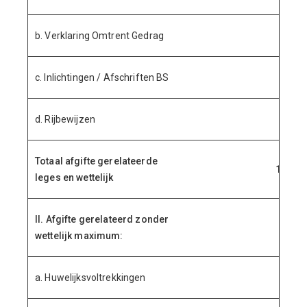
b. Verklaring Omtrent Gedrag
87.
c. Inlichtingen / Afschriften BS
95.
d. Rijbewijzen
606.
Totaal afgifte gerelateerde
1.831.
leges en wettelijk
II. Afgifte gerelateerd zonder
wettelijk maximum:
a. Huwelijksvoltrekkingen
214.