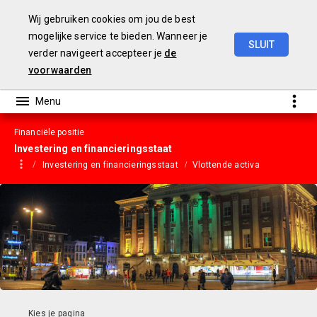
Wij gebruiken cookies om jou de best
mogelijke service te bieden. Wanneer je
SLUIT
verder navigeert accepteer je
de
Gemeentebegroting
2023
voorwaarden
Financiële positie
Investering en financieringsstaat
Investering en financieringsstaat
Vlottende activa