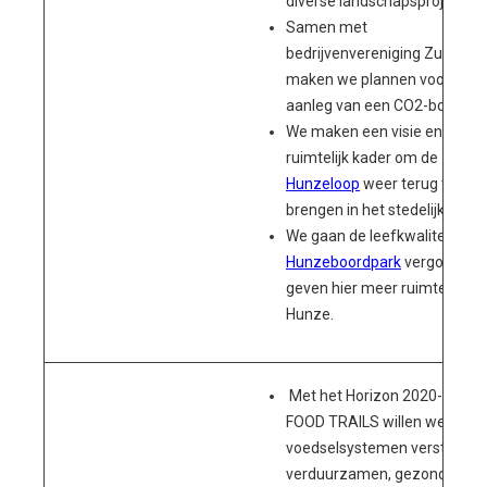
diverse landschapsprojecten
;
Samen met
bedrijvenvereniging ZuidOost
maken we plannen voor de
aanleg van een CO2-bos;
We maken een visie en
ruimtelijk kader om de
Hunzeloop
weer terug te
brengen in het stedelijk gebie
We gaan de leefkwaliteit in h
Hunzeboordpark
vergoten en
geven hier meer ruimte aan 
Hunze.
Met het Horizon 2020-projec
FOOD TRAILS willen we de
voedselsystemen versterken
verduurzamen, gezonder en