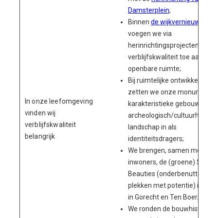
Damsterplein
;
Binnen
de wijkvernieuwing
voegen we via
herinrichtingsprojecten meer
verblijfskwaliteit toe aan de
openbare ruimte;
Bij ruimtelijke ontwikkelingen
zetten we onze monumenten
In onze leefomgeving
karakteristieke gebouwen en
vinden wij
archeologisch/cultuurhistori
verblijfskwaliteit
landschap in als
belangrijk
identiteitsdragers;
We brengen, samen met onz
inwoners, de (groene) Sleepi
Beauties (onderbenutte
plekken met potentie) in beel
in Gorecht en Ten Boer;
We ronden de bouwhistorisc