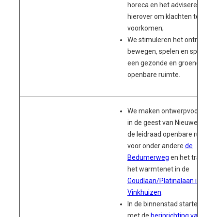
horeca en het adviseren
hierover om klachten te
voorkomen;
We stimuleren het ontmoete
bewegen, spelen en sporten 
een gezonde en groene
openbare ruimte.
We maken ontwerpvoorstell
in de geest van Nieuwe Ruimt
de leidraad openbare ruimte,
voor onder andere
de
Bedumerweg
en het tracé va
het warmtenet in de
Goudlaan/Platinalaan in
Vinkhuizen
.
In de binnenstad starten we
met de
herinrichting van het