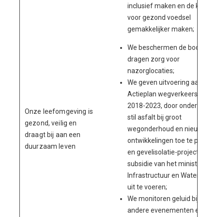
inclusief maken en de keuze
voor gezond voedsel
gemakkelijker maken;
We beschermen de bodem e
dragen zorg voor
nazorglocaties;
We geven uitvoering aan het
Actieplan wegverkeerslawaa
2018-2023, door onder ande
Onze leefomgeving is
stil asfalt bij groot
gezond, veilig en
wegonderhoud en nieuwe
draagt bij aan een
ontwikkelingen toe te passen
duurzaam leven
en gevelisolatie-projecten m
subsidie van het ministerie v
Infrastructuur en Waterstaat
uit te voeren;
We monitoren geluid bij onde
andere evenementen en