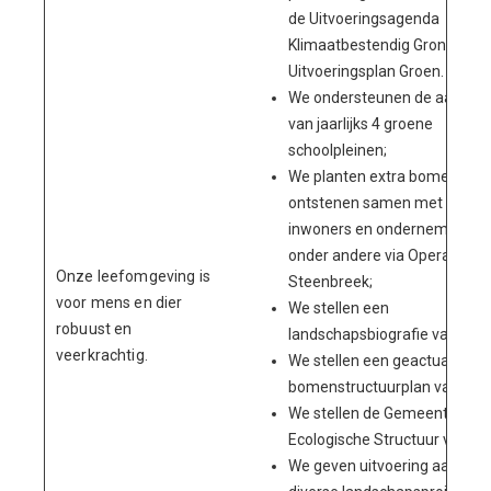
de Uitvoeringsagenda
Klimaatbestendig Groningen 
Uitvoeringsplan Groen.
We ondersteunen de aanleg
van jaarlijks 4 groene
schoolpleinen;
We planten extra bomen en
ontstenen samen met
inwoners en ondernemers,
onder andere via Operatie
Onze leefomgeving is
Steenbreek;
voor mens en dier
We stellen een
robuust en
landschapsbiografie vast;
veerkrachtig.
We stellen een geactualiseer
bomenstructuurplan vast;
We stellen de Gemeentelijke
Ecologische Structuur vast;
We geven uitvoering aan