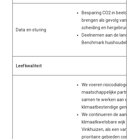
Besparing CO2 in beeld
brengen als gevolg van
scheiding en hergebruik;
Data en sturing
Deelnemen aan de landelijke
Benchmark huishoudelijk afva
Leefkwaliteit
We voeren risicodialogen me
maatschappelijke partners 
samen te werken aan een
klimaatbestendige gemeente
We continueren de aanpak
klimaatkwetsbare wijk
Vinkhuizen, als een van de
prioritaire gebieden conform