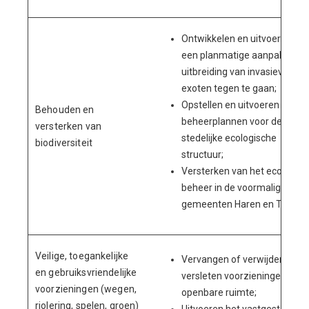
Ontwikkelen en uitvoeren va
een planmatige aanpak om d
uitbreiding van invasieve
exoten tegen te gaan;
Opstellen en uitvoeren van
Behouden en
beheerplannen voor de
versterken van
stedelijke ecologische
biodiversiteit
structuur;
Versterken van het ecologisc
beheer in de voormalige
gemeenten Haren en Ten Bo
Veilige, toegankelijke
Vervangen of verwijderen
en gebruiksvriendelijke
versleten voorzieningen in de
voorzieningen (wegen,
openbare ruimte;
riolering, spelen, groen)