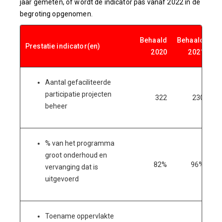
jaar gemeten, of wordt de indicator pas vanaf 2022 in de
begroting opgenomen.
Behaald
Behaald
B
Prestatie indicator(en)
2020
2021
Aantal gefaciliteerde
participatie projecten
322
230
beheer
% van het programma
groot onderhoud en
82%
96%
vervanging dat is
uitgevoerd
Toename oppervlakte