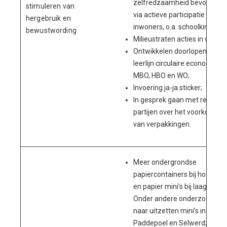
zelfredzaamheid bevordere
stimuleren van
via actieve participatie met
hergebruik en
inwoners, o.a. schoolkinderen
bewustwording
Milieustraten acties in wijken;
Ontwikkelen doorlopende
leerlijn circulaire economie bij
MBO, HBO en WO;
Invoering ja-ja sticker;
In gesprek gaan met relevan
partijen over het voorkomen
van verpakkingen.
Meer ondergrondse
papiercontainers bij hoogbo
en papier mini’s bij laagbouw.
Onder andere onderzoek do
naar uitzetten mini’s in
Paddepoel en Selwerd;