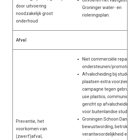
Uitvoeren het vastgestelde
door uitvoering
Groninger water- en
noodzakelijk groot
rioleringsplan.
onderhoud
Afval
Niet commerciële repair café
ondersteunen/promoten;
Afvalscheiding bij studenten;
plaatsen extra voorzieningen
campagne tegen gebruik sing
use plastics, communicatie
gericht op afvalscheiding, oo
voor buitenlandse studenten;
Groningen Schoon Dankzij Mij
Preventie, het
bewustwording, betrokkenhei
voorkomen van
verantwoordelijkheid en
(zwerf)afval,