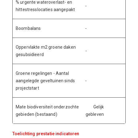
% urgente wateroverlast- en
-
-
hittestresslocaties aangepakt
Boombalans
-
-
Oppervlakte m2 groene daken
-
-
gesubsidieerd
Groene regelingen - Aantal
aangelegde geveltuinen sinds
-
-
projectstart
Mate biodiversiteit onderzochte
Gelijk
-
gebieden (bestaand)
gebleven
ge
Toelichting prestatie indicatoren