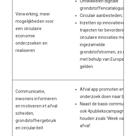
Ontwikkelen digitale
grondstoffencatalogus;
Verwerking, meer
Circulair aanbesteden;
mogelijkheden voor
Inzetten op innovatieve
een circulaire
trajecten ter bevordering van
economie
circulaire innovaties met
onderzoeken en
ingezamelde
realiseren
grondstofstromen, zo nodig
met behulp van Europese
gelden.
Afval app promoten en
Communicatie,
onderzoek doen naar bereik;
inwoners informeren
Naast de basis communicati
en motiveren irt afval
ook 4
publiekscampagnes
scheiden,
houden zoals ‘Week van het
grondstofhergebruik
afval’.
en circulariteit