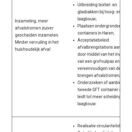
Uitbreiding textiel- en
glasbakken bij hoog- en
laagbouw;
Inzameling, meer
Plaatsen ondergrondse
afvalstromen zuiver
containers in Haren;
gescheiden inzamelen.
Acceptatiebeleid
Minder vervuiling in het
afvalbrengstations aanpass
huishoudelijk afval
door middel van het invoeren
van een grofvuilpas en het
vereenvoudigen van de te
brengen afvalstromen;
Onderzoeken of aanbieden
tweede GFT container gratis
leidt tot meer scheiding in bij
laagbouw.
Realisatie circulariteitshub;