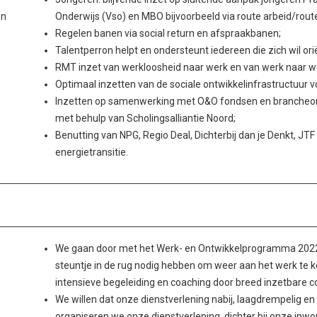
en
Onderwijs (Vso) en MBO bijvoorbeeld via route arbeid/rout
Regelen banen via social return en afspraakbanen;
Talentperron helpt en ondersteunt iedereen die zich wil ori
RMT inzet van werkloosheid naar werk en van werk naar w
Optimaal inzetten van de sociale ontwikkelinfrastructuur v
Inzetten op samenwerking met O&O fondsen en brancheorga
met behulp van Scholingsalliantie Noord;
Benutting van NPG, Regio Deal, Dichterbij dan je Denkt, JTF
energietransitie.
We gaan door met het Werk- en Ontwikkelprogramma 2022-
steuntje in de rug nodig hebben om weer aan het werk te k
intensieve begeleiding en coaching door breed inzetbare c
We willen dat onze dienstverlening nabij, laagdrempelig en
organiseren we onze dienstverlening dichter bij onze inwon