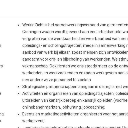
WerkInZicht is het samenwerkingsverband van gemeenten, 
Groningen waarin wordt gewerkt aan een arbeidsmarkt waar
vergroten van de wendbaarheid en weerbaarheid van mens
n
opleidings- en scholingstrajecten, mede in samenwerking 
aanbod van werk bij elkaar, zodat mensen zich ontwikkelen
aandacht voor om- en bijscholing van werkenden. We stimu
rs
vakmanschap. Ook richten we ons steeds meer op de ontw
werkenden en werkzoekenden en raden werkgevers aan om
een andere wijze personeel te zoeken.
Strategische partnerschappen aangaan in de regio met wer
)
Activiteiten en organiseren van opleidingstrajecten, opleidin
uitbreiden van kansrijk beroep en kansrijk opleiden (voorh
onlinebanenmarkten, jobhunting, jobcoaching;
ng,
Events en marketingactiviteiten organiseren voor het aanj
s
werkgevers;
Jongeren: blijvende inzet op sluitende aanpak jongeren Pra