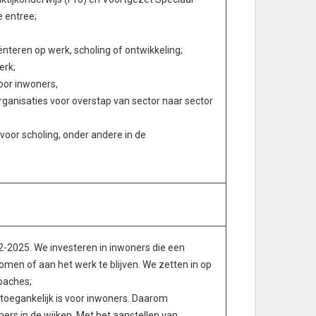
e entree;
ënteren op werk, scholing of ontwikkeling;
erk;
oor inwoners,
nisaties voor overstap van sector naar sector
 voor scholing, onder andere in de
2025. We investeren in inwoners die een
omen of aan het werk te blijven. We zetten in op
oaches;
 toegankelijk is voor inwoners. Daarom
ers in de wijken. Met het aanstellen van