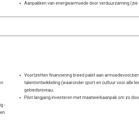
Aanpakken van energiearmoede door verduurzaming (zie
Voortzetten financiering breed palet aan armoedevoorzien
en
talentontwikkeling (waaronder sport en cultuur voor alle l
gebiedsniveau;
Pilot langjarig investeren met maatwerkaanpak om zo door
g -
 en