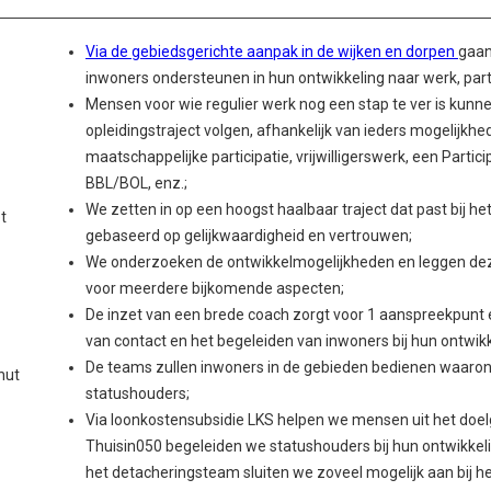
Via de gebiedsgerichte aanpak in de wijken en dorpen
gaan
inwoners ondersteunen in hun ontwikkeling naar werk, partic
Mensen voor wie regulier werk nog een stap te ver is kunnen
opleidingstraject volgen, afhankelijk van ieders mogelijkhed
maatschappelijke participatie, vrijwilligerswerk, een Partic
BBL/BOL, enz.;
We zetten in op een hoogst haalbaar traject dat past bij 
t
gebaseerd op gelijkwaardigheid en vertrouwen;
We onderzoeken de ontwikkelmogelijkheden en leggen deze 
voor meerdere bijkomende aspecten;
De inzet van een brede coach zorgt voor 1 aanspreekpunt e
van contact en het begeleiden van inwoners bij hun ontwikk
De teams zullen inwoners in de gebieden bedienen waaro
hut
statushouders;
Via loonkostensubsidie LKS helpen we mensen uit het doel
Thuisin050 begeleiden we statushouders bij hun ontwikkeli
het detacheringsteam sluiten we zoveel mogelijk aan bij h