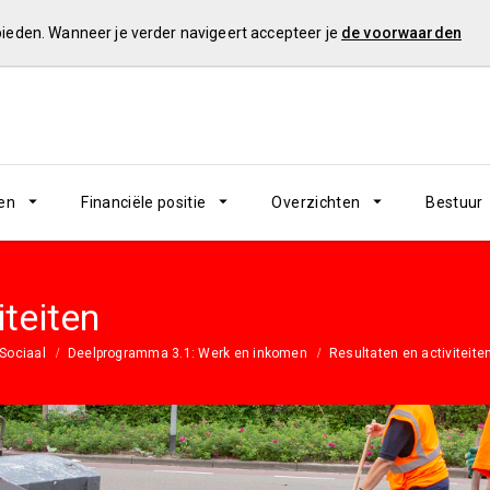
 bieden. Wanneer je verder navigeert accepteer je
de voorwaarden
en
Financiële positie
Overzichten
Bestuur
iteiten
Sociaal
Deelprogramma 3.1: Werk en inkomen
Resultaten en activiteite