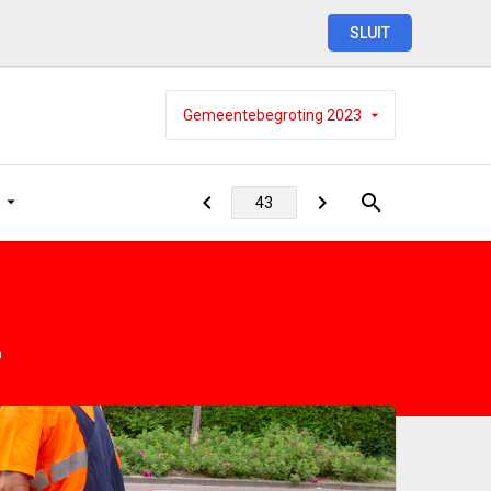
SLUIT
Gemeentebegroting
2023
n