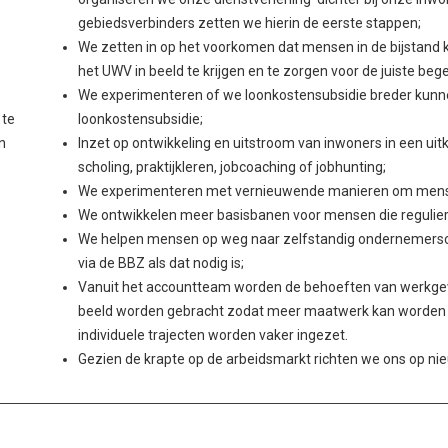
gebiedsverbinders zetten we hierin de eerste stappen;
We zetten in op het voorkomen dat mensen in de bijstan
het UWV in beeld te krijgen en te zorgen voor de juiste beg
We experimenteren of we loonkostensubsidie breder kunnen
 te
loonkostensubsidie;
n
Inzet op ontwikkeling en uitstroom van inwoners in een uitk
scholing, praktijkleren, jobcoaching of jobhunting;
We experimenteren met vernieuwende manieren om mense
We ontwikkelen meer basisbanen voor mensen die regulier
We helpen mensen op weg naar zelfstandig ondernemersc
via de BBZ als dat nodig is;
Vanuit het accountteam worden de behoeften van werkgev
beeld worden gebracht zodat meer maatwerk kan worden g
individuele trajecten worden vaker ingezet.
Gezien de krapte op de arbeidsmarkt richten we ons op ni