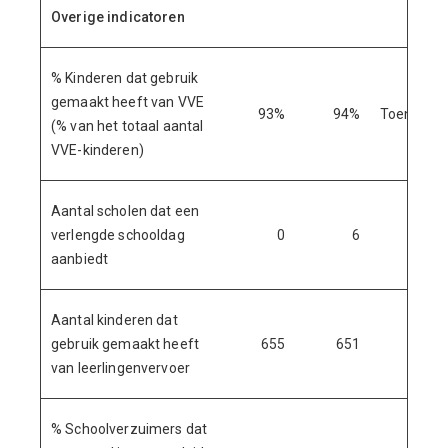
Overige indicatoren
% Kinderen dat gebruik
gemaakt heeft van VVE
93%
94%
Toename
(% van het totaal aantal
VVE-kinderen)
Aantal scholen dat een
verlengde schooldag
0
6
17
aanbiedt
Aantal kinderen dat
gebruik gemaakt heeft
655
651
-
van leerlingenvervoer
% Schoolverzuimers dat