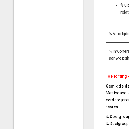
% ui
rela
% Voortijd
% Inwoners
aanwezighe
Toelichting 
Gemiddelde s
Met ingang v
eerdere jare
scores.
% Doelgroe
% Doelgroepk