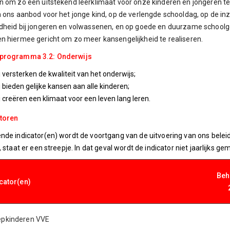
n om zo een uitstekend leerklimaat voor onze kinderen en jongeren te r
n ons aanbod voor het jonge kind, op de verlengde schooldag, op de in
dheid bij jongeren en volwassenen, en op goede en duurzame schoolgeb
n hiermee gericht om zo meer kansengelijkheid te realiseren.
lprogramma 3.2: Onderwijs
j versterken de kwaliteit van het onderwijs;
j bieden gelijke kansen aan alle kinderen;
j creëren een klimaat voor een leven lang leren.
atoren
nde indicator(en) wordt de voortgang van de uitvoering van ons beleid
, staat er een streepje. In dat geval wordt de indicator niet jaarlijks ge
Beh
icator(en)
epkinderen VVE