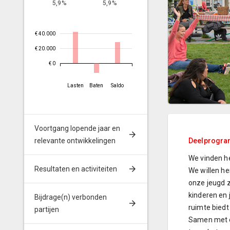
5,9%
5,9%
€ 40.000
€ 20.000
€ 0
Lasten
Baten
Saldo
Voortgang lopende jaar en
relevante ontwikkelingen
Deelprogra
We vinden he
Resultaten en activiteiten
We willen h
onze jeugd z
kinderen en
Bijdrage(n) verbonden
ruimte biedt
partijen
Samen met on