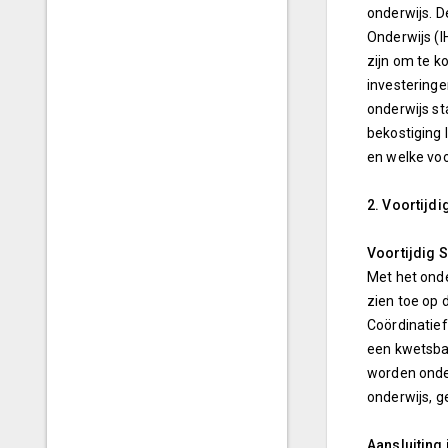
onderwijs. D
Onderwijs (I
zijn om te 
investeringe
onderwijs st
bekostiging
en welke vo
2. Voortijd
Voortijdig 
Met het ond
zien toe op 
Coördinatief
een kwetsbar
worden onder
onderwijs, g
Aansluiting