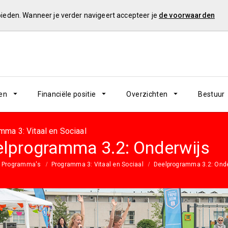
 bieden. Wanneer je verder navigeert accepteer je
de voorwaarden
en
Financiële positie
Overzichten
Bestuur
mma 3: Vitaal en Sociaal
lprogramma 3.2: Onderwijs
Programma's
Programma 3: Vitaal en Sociaal
Deelprogramma 3.2: Onde