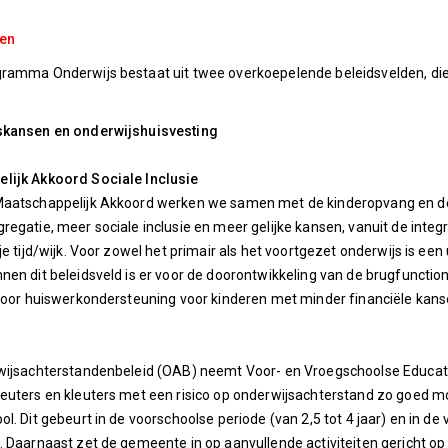
den
ramma Onderwijs bestaat uit twee overkoepelende beleidsvelden, die
skansen en onderwijshuisvesting
lijk Akkoord Sociale Inclusie
Maatschappelijk Akkoord werken we samen met de kinderopvang en d
regatie, meer sociale inclusie en meer gelijke kansen, vanuit de integ
ije tijd/wijk. Voor zowel het primair als het voortgezet onderwijs is e
nen dit beleidsveld is er voor de doorontwikkeling van de brugfunctio
 voor huiswerkondersteuning voor kinderen met minder financiële kans
wijsachterstandenbeleid (OAB) neemt Voor- en Vroegschoolse Educatie 
euters en kleuters met een risico op onderwijsachterstand zo goed moge
ol. Dit gebeurt in de voorschoolse periode (van 2,5 tot 4 jaar) en in d
. Daarnaast zet de gemeente in op aanvullende activiteiten gericht o