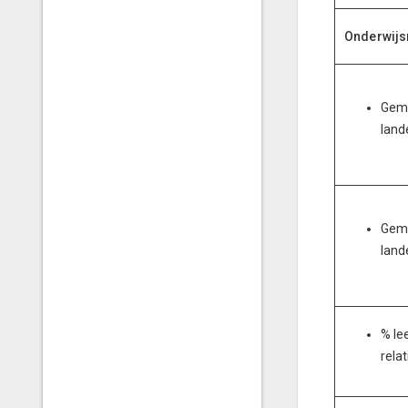
Onderwijs
Gemi
land
Gemi
land
% le
rela