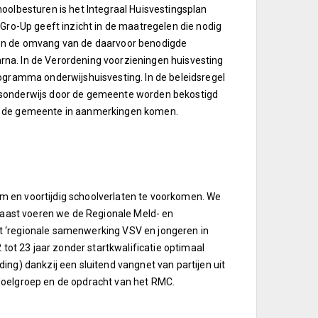
oolbesturen is het Integraal Huisvestingsplan
Gro-Up geeft inzicht in de maatregelen die nodig
 en de omvang van de daarvoor benodigde
aarna. In de Verordening voorzieningen huisvesting
ogramma onderwijshuisvesting. In de beleidsregel
gsonderwijs door de gemeente worden bekostigd
or de gemeente in aanmerkingen komen.
 en voortijdig schoolverlaten te voorkomen. We
rnaast voeren we de Regionale Meld- en
wet ‘regionale samenwerking VSV en jongeren in
 tot 23 jaar zonder startkwalificatie optimaal
ng) dankzij een sluitend vangnet van partijen uit
doelgroep en de opdracht van het RMC.