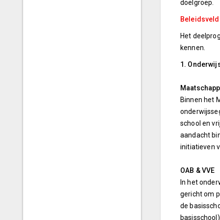
doelgroep.
Beleidsvel
Het deelprog
kennen.
1. Onderwij
Maatschappe
Binnen het 
onderwijsseg
school en vr
aandacht bin
initiatieven
OAB & VVE
In het onder
gericht om p
de basisscho
basisschool)