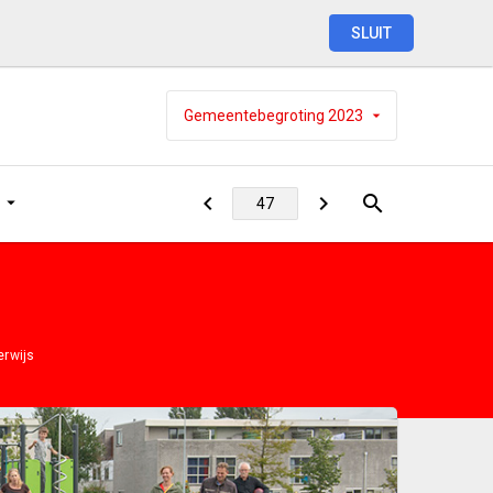
SLUIT
Gemeentebegroting
2023
rwijs