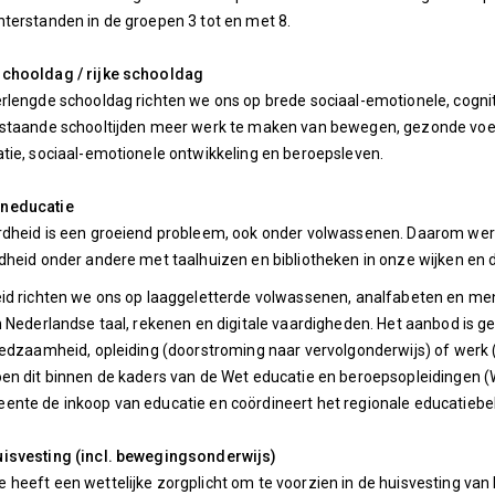
terstanden in de groepen 3 tot en met 8.
chooldag / rijke schooldag
rlengde schooldag richten we ons op brede sociaal-emotionele, cogni
estaande schooltijden meer werk te maken van bewegen, gezonde voed
tie, sociaal-emotionele ontwikkeling en beroepsleven.
neducatie
rdheid is een groeiend probleem, ook onder volwassenen. Daarom we
dheid onder andere met taalhuizen en bibliotheken in onze wijken en 
id richten we ons op laaggeletterde volwassenen, analfabeten en mens
n Nederlandse taal, rekenen en digitale vaardigheden. Het aanbod is 
redzaamheid, opleiding (doorstroming naar vervolgonderwijs) of werk
en dit binnen de kaders van de Wet educatie en beroepsopleidingen 
nte de inkoop van educatie en coördineert het regionale educatiebel
isvesting (incl. bewegingsonderwijs)
heeft een wettelijke zorgplicht om te voorzien in de huisvesting van 