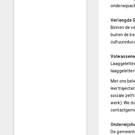
onderwijsach
Verlengde S
Binnen de ve
buiten de b
cultuureduca
Volwassene
Laaggelette
laaggeletter
Met ons bele
leertrajecte
sociale zelf
werk). We do
contactgemee
Onderwijshu
De gemeente 