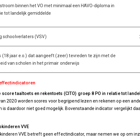
tstroom binnen het VO met minimaal een HAVO-diploma in
tie tot landelijk gemiddelde
ig schoolverlaters (VSV)
 (18 jaar e.o.) dat aangeeft (zeer) tevreden te zijn met de
id van scholen in het primair onderwijs
effectindicatoren
core taaltoets en rekentoets (CITO) groep 8 PO in relatie tot land
an 2020 worden scores voor begrijpend lezen en rekenen op een andere
n is daardoor niet goed mogelijk. Bovenstaande indicator vergelijkt d
pkinderen VVE
inderen VVE betreft geen effectindicator, maar nemen we op om inzi