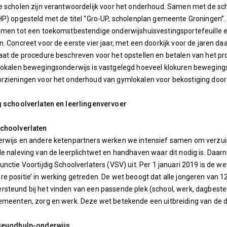
e scholen zijn verantwoordelijk voor het onderhoud. Samen met de sch
HP) opgesteld met de titel “Gro-UP, scholenplan gemeente Groningen”. 
komen tot een toekomstbestendige onderwijshuisvestingsportefeuille
n. Concreet voor de eerste vier jaar, met een doorkijk voor de jaren d
aat de procedure beschreven voor het opstellen en betalen van het pr
 lokalen bewegingsonderwijs is vastgelegd hoeveel klokuren bewegin
orzieningen voor het onderhoud van gymlokalen voor bekostiging do
ig schoolverlaten en leerlingenvervoer
Schoolverlaten
erwijs en andere ketenpartners werken we intensief samen om verzuim
de naleving van de leerplichtwet en handhaven waar dit nodig is. Daa
unctie Voortijdig Schoolverlaters (VSV) uit. Per 1 januari 2019 is de 
e positie’ in werking getreden. De wet beoogt dat alle jongeren van 12
steund bij het vinden van een passende plek (school, werk, dagbestedi
emeenten, zorg en werk. Deze wet betekende een uitbreiding van de 
 jeugdhulp-onderwijs