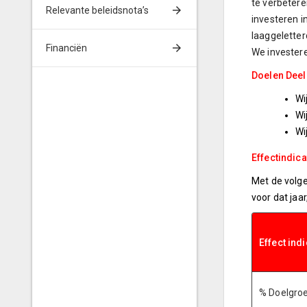
te verbetere
Relevante beleidsnota’s
investeren i
laaggeletter
Financiën
We investere
Doelen Dee
Wi
Wi
Wi
Effectindic
Met de volge
voor dat jaar
Effect ind
% Doelgro