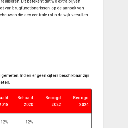
ealiseren. Dit betekent dat we extra blijven
zet van brugfunctionarissen, op de aanpak van
ouwen die een centrale rol in de wijk vervullen.
 gemeten. Indien er geen cijfers beschikbaar zijn
meten.
aald
Behaald
Beoogd
Beoogd
2018
2020
2022
2024
12%
12%