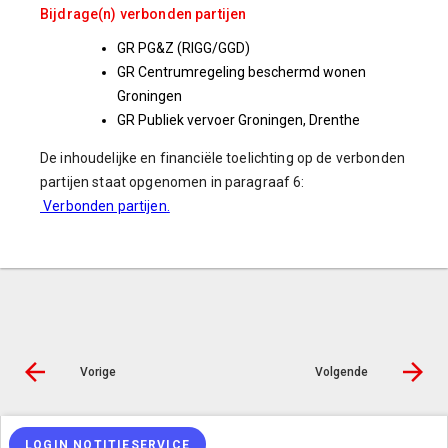
Bijdrage(n) verbonden partijen
GR PG&Z (RIGG/GGD)
GR Centrumregeling beschermd wonen
Groningen
GR Publiek vervoer Groningen, Drenthe
De inhoudelijke en financiële toelichting op de verbonden
partijen staat opgenomen in paragraaf 6:
Verbonden partijen
.
Vorige
Volgende
© Inergy
|
Privacy statement
|
Toegankelijkheidsverklaring
|
Sitemap
LOGIN NOTITIESERVICE