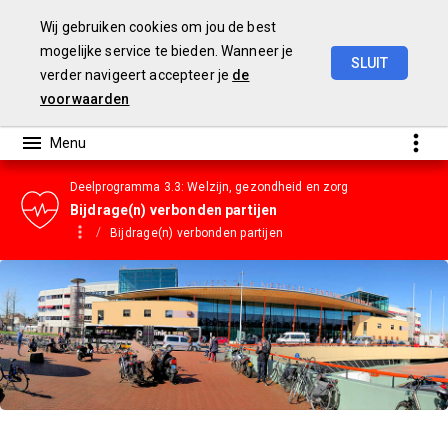
Wij gebruiken cookies om jou de best
mogelijke service te bieden. Wanneer je
SLUIT
verder navigeert accepteer je
de
Gemeentebegroting
2023
voorwaarden
Deelprogramma 3.3: Welzijn, gezondheid en zorg
Bijdrage(n) verbonden partijen
Bijdrage(n) verbonden partijen