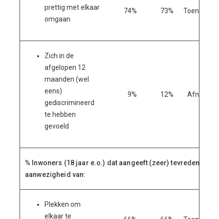
prettig met elkaar
74%
73%
Toename
omgaan
Zich in de
afgelopen 12
maanden (wel
eens)
9%
12%
Afname
gediscrimineerd
te hebben
gevoeld
% Inwoners (18 jaar e.o.) dat aangeeft (zeer) tevreden te zij
aanwezigheid van:
Plekken om
elkaar te