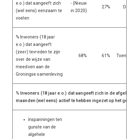
e.o.) dat aangeeft zich
- (Nieuw
27%
Daling
(wel eens) eenzaam te
in 2020)
voelen
% Inwoners (18 jaar
e.o.) dat aangeeft
(zeer) tevreden te zijn
68%
61%
Toename
over de wijze van
meedoen aan de
Groningse samenleving
% Inwoners (18 jaar e.o.) dat aangeeft zich in de afgelopen 
maanden (wel eens) actief te hebben ingezet op het gebied 
Inspanningen ten
gunste van de
algehele