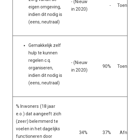
- (Nieuw
-
Toename
eigen omgeving,
in 2020)
indien dit nodig is
(eens, neutraal)
Gemakkelijk zelf
hulp te kunnen
regelen c.q.
- (Nieuw
90%
Toename
organiseren,
in 2020)
indien dit nodig is
(eens, neutraal)
% Inwoners (18 jaar
e.o.) dat aangeeft zich
(zeer) belemmerd te
voelen in het dagelijks
34%
37%
Afname
functioneren door