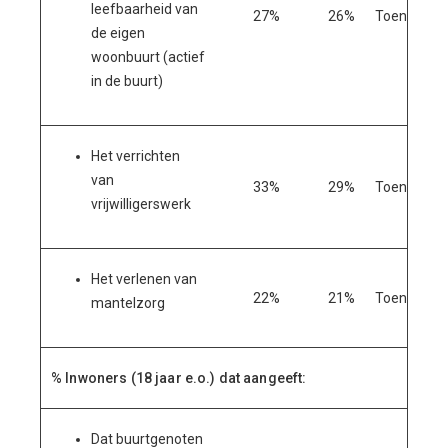
leefbaarheid van
27%
26%
Toename
de eigen
woonbuurt (actief
in de buurt)
Het verrichten
van
33%
29%
Toename
vrijwilligerswerk
Het verlenen van
22%
21%
Toename
mantelzorg
% Inwoners (18 jaar e.o.) dat aangeeft:
Dat buurtgenoten