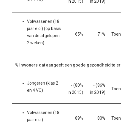
in 2015)
in 2019)
Volwassenen (18
jaar e.o.) (op basis
65%
71%
Toename
van de afgelopen
2 weken)
% Inwoners dat aangeeft een goede gezondheid te ervaren:
Jongeren (klas 2
- (80%
- (86%
Toename
en 4 VO)
in 2015)
in 2019)
Volwassenen (18
89%
80%
Toename
jaar e.o.)