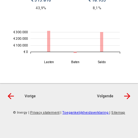
€
315.816
€
18.955
43,9%
8,1%
€ 300.000
€ 200.000
€ 100.000
€ 0
Lasten
Baten
Saldo
Vorige
Volgende
© Inergy
|
Privacy statement
|
Toegankelijkheidsverklaring
|
Sitemap