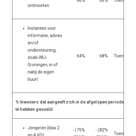
66%
66%
Toename
ontmoeten
Instanties voor
informatie, advies
en/of
ondersteuning,
64%
68%
Toename
zoals WIJ-
Groningen, in of
nabij de eigen
buurt
% Inwoners dat aangeeft zich in de afgelopen periode zich 
te hebben gevoeld:
Jongeren (klas 2
- (75%
- (82%
Toename
en 4 VO)