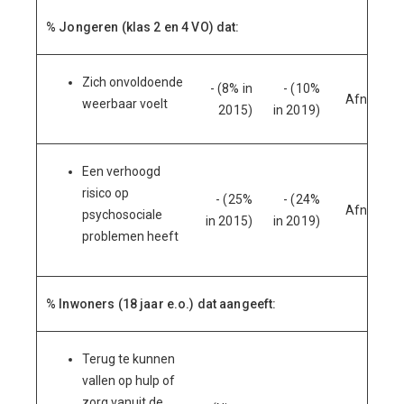
% Jongeren (klas 2 en 4 VO) dat:
Zich onvoldoende
- (8% in
- (10%
Afname
weerbaar voelt
2015)
in 2019)
Een verhoogd
risico op
- (25%
- (24%
Afname
psychosociale
in 2015)
in 2019)
problemen heeft
% Inwoners (18 jaar e.o.) dat aangeeft:
Terug te kunnen
vallen op hulp of
zorg vanuit de