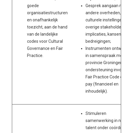
goede
Gesprek aangaan met
organisatiestructuren
andere overheden,
en onafhankelijk
culturele instellingen en
toezicht, aan de hand
overige stakeholders ove
van de landelijke
implicaties, kansen en
codes voor Cultural
bedreigingen;
Governance en Fair
Instrumenten ontwikkele
Practice.
in samenspraak met de
provincie Groningen ter
ondersteuning invoering
Fair Practice Code en fair
pay (financieel en
inhoudelijk).
Stimuleren
samenwerking in netwer
talent onder coördinatie