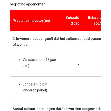
begroting opgenomen.
Behaald
Behaald
Prestatie indicator(en)
2020
2021
% Inwoners dat aangeeft dat het cultuuraanbod passend is b
of wensen
Volwassenen (18 jaar
-
-
e.o.)
Jongeren (o.b.v.
-
-
jongeren panel)
Aantal cultuurinstellingen dat kan worden aangemerkt als: