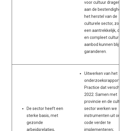
voor cultuur dragen we bi
aan de bestendigheid en
het herstel van de
culturele sector, zodat w
een aantrekkelijk, divers
en compleet cultureel
aanbod kunnen blijven
garanderen.
Uitwerken van het
onderzoeksrapport Fair
Practice dat verscheen in
2022. Samen met
provincie en de culturele
De sector heeft een
sector werken we
sterke basis, met
instrumenten uit om de
gezonde
code verder te
arbeidsrelaties,
implementeren;