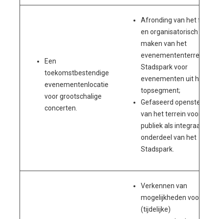
Afronding van het fysiek
en organisatorisch geree
maken van het
evenemententerrein
Een
Stadspark voor
toekomstbestendige
evenementen uit het
evenementenlocatie
topsegment;
voor grootschalige
Gefaseerd openstellen
concerten.
van het terrein voor het
publiek als integraal
onderdeel van het
Stadspark.
Verkennen van
mogelijkheden voor
(tijdelijke)