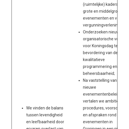
(ruimtelijke) kaders voor
grote en middelgrote
evenementen en voor de
vergunningverlening;
Onderzoeken nieuwe
organisatorische vorm
voor Koningsdag ter
bevordering van de
kwalitatieve
programmering en
beheersbaarheid;
Na vaststelling van het
nieuwe
evenementenbeleid
vertalen we ambities naa
We vinden de balans
procedures, voorschrifte
tussen levendigheid
en afspraken rond
en leefbaarheid door
evenementen in
ervaren overlast van
Groningen in een nieuwe