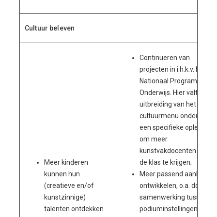
Cultuur beleven
Continueren van
projecten in i.h.k.v. het
Nationaal Programma
Onderwijs. Hier valt een
uitbreiding van het
cultuurmenu onder en
een specifieke opleiding
om meer
kunstvakdocenten voor
Meer kinderen
de klas te krijgen;
kunnen hun
Meer passend aanbod
(creatieve en/of
ontwikkelen, o.a. door
kunstzinnige)
samenwerking tussen
talenten ontdekken
podiuminstellingen in de