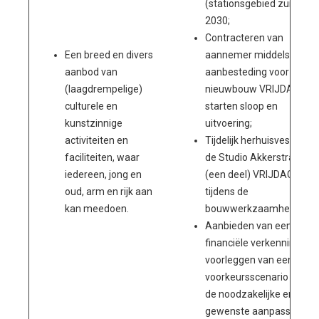
(stationsgebied zuid) in
2030;
Contracteren van
Een breed en divers
aannemer middels
aanbod van
aanbesteding voor de
(laagdrempelige)
nieuwbouw VRIJDAG en
culturele en
starten sloop en
kunstzinnige
uitvoering;
activiteiten en
Tijdelijk herhuisvesten in
faciliteiten, waar
de Studio Akkerstraat va
iedereen, jong en
(een deel) VRIJDAG
oud, arm en rijk aan
tijdens de
kan meedoen.
bouwwerkzaamheden;
Aanbieden van een
financiële verkenning en
voorleggen van een
voorkeursscenario voor
de noodzakelijke en
gewenste aanpassingen