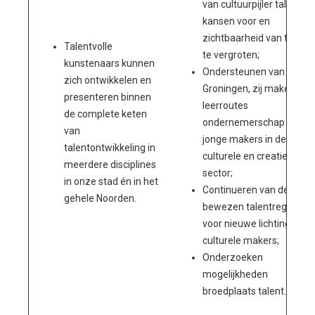
van cultuurpijler talent o
kansen voor en
zichtbaarheid van talent
Talentvolle
te vergroten;
kunstenaars kunnen
Ondersteunen van LAB-
zich ontwikkelen en
Groningen, zij maken
presenteren binnen
leerroutes
de complete keten
ondernemerschap voor
van
jonge makers in de
talentontwikkeling in
culturele en creatieve
meerdere disciplines
sector;
in onze stad én in het
Continueren van de
gehele Noorden.
bewezen talentregeling
voor nieuwe lichting
culturele makers;
Onderzoeken
mogelijkheden
broedplaats talent.