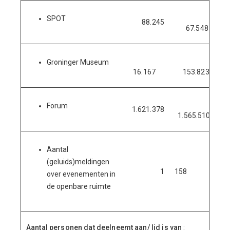
SPOT
88.245
67.548
Groninger Museum
16.167
153.823
Forum
1.621.378
1.565.510
Aantal
ge
(geluids)meldingen
1
158
over evenementen in
de openbare ruimte
Aantal personen dat deelneemt aan/ lid is van
: