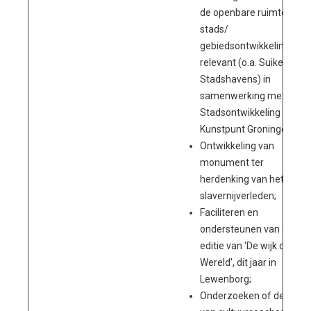
de openbare ruimte in
stads/
gebiedsontwikkeling waa
relevant (o.a. Suikerzijde,
Stadshavens) in
samenwerking met
Stadsontwikkeling en
Kunstpunt Groningen;
Ontwikkeling van
monument ter
herdenking van het
slavernijverleden;
Faciliteren en
ondersteunen van de 6e
editie van 'De wijk de
Wereld', dit jaar in
Lewenborg;
Onderzoeken of de inzet