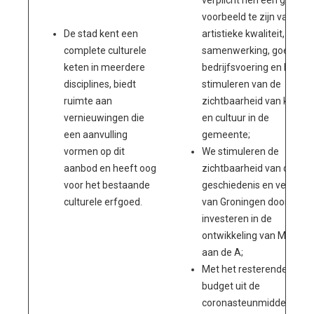
verplicht hen een goed
voorbeeld te zijn van
De stad kent een
artistieke kwaliteit,
complete culturele
samenwerking, goede
keten in meerdere
bedrijfsvoering en het
disciplines, biedt
stimuleren van de
ruimte aan
zichtbaarheid van kunst
vernieuwingen die
en cultuur in de
een aanvulling
gemeente;
vormen op dit
We stimuleren de
aanbod en heeft oog
zichtbaarheid van de
voor het bestaande
geschiedenis en verhalen
culturele erfgoed.
van Groningen door te
investeren in de
ontwikkeling van Museu
aan de A;
Met het resterende
budget uit de
coronasteunmiddelen