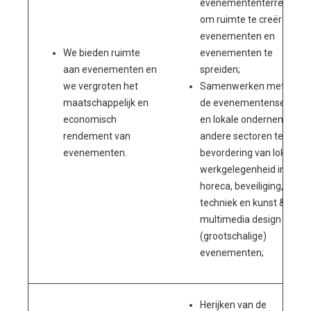
evenemententerreinen
om ruimte te creëren voo
evenementen en
We bieden ruimte
evenementen te
aan evenementen en
spreiden;
we vergroten het
Samenwerken met ROC’s
maatschappelijk en
de evenementensector
economisch
en lokale ondernemers ui
rendement van
andere sectoren ter
evenementen.
bevordering van lokale
werkgelegenheid in
horeca, beveiliging,
techniek en kunst &
multimedia design bij
(grootschalige)
evenementen;
Herijken van de