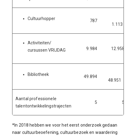
Cultuurhopper
787
1.113
Activiteiten/
9.984
12.958
cursussen VRIJDAG
Bibliotheek
49.894
48.951
Aantal professionele
5
5
Co
talentontwikkelingstrajecten
*In 2018 hebben we voor het eerst onderzoek gedaan
naar cultuurbeoefening, cultuurbezoek en waardering