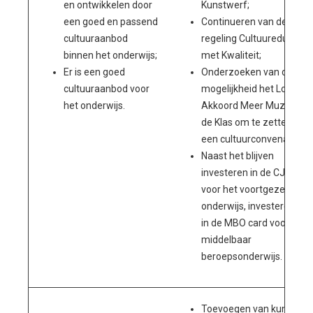
en ontwikkelen door
Kunstwerf;
een goed en passend
Continueren van de
cultuuraanbod
regeling Cultuureducatie
binnen het onderwijs;
met Kwaliteit;
Er is een goed
Onderzoeken van de
cultuuraanbod voor
mogelijkheid het Lokaal
het onderwijs.
Akkoord Meer Muziek in
de Klas om te zetten naa
een cultuurconvenant;
Naast het blijven
investeren in de CJP-pas
voor het voortgezet
onderwijs, investeren we
in de MBO card voor
middelbaar
beroepsonderwijs.
Toevoegen van kunst in