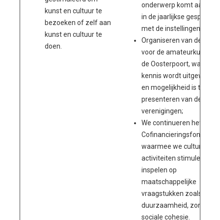
onderwerp komt aan bod
kunst en cultuur te
in de jaarlijkse gesprekke
bezoeken of zelf aan
met de instellingen;
kunst en cultuur te
Organiseren van de dag
doen.
voor de amateurkunst in
de Oosterpoort, waarbij
kennis wordt uitgewissel
en mogelijkheid is tot
presenteren van de
verenigingen;
We continueren het
Cofinancieringsfonds
waarmee we culturele
activiteiten stimuleren di
inspelen op
maatschappelijke
vraagstukken zoals
duurzaamheid, zorg en
sociale cohesie.