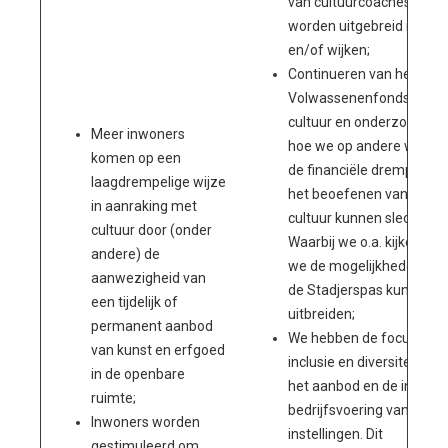
van cultuurcoaches kan
worden uitgebreid in ure
en/of wijken;
Continueren van het
Volwassenenfonds
cultuur en onderzoeken
Meer inwoners
hoe we op andere wijzen
komen op een
de financiële drempel va
laagdrempelige wijze
het beoefenen van
in aanraking met
cultuur kunnen slechten.
cultuur door (onder
Waarbij we o.a. kijken of
andere) de
we de mogelijkheden van
aanwezigheid van
de Stadjerspas kunnen
een tijdelijk of
uitbreiden;
permanent aanbod
We hebben de focus op
van kunst en erfgoed
inclusie en diversiteit in
in de openbare
het aanbod en de interne
ruimte;
bedrijfsvoering van de
Inwoners worden
instellingen. Dit
gestimuleerd om