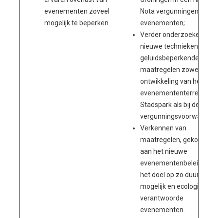
evenementen zoveel
Nota vergunningen
mogelijk te beperken.
evenementen;
Verder onderzoeken van
nieuwe technieken en
geluidsbeperkende
maatregelen zowel in de
ontwikkeling van het
evenemententerrein
Stadspark als bij de
vergunningsvoorwaarden
Verkennen van
maatregelen, gekoppeld
aan het nieuwe
evenementenbeleid, met
het doel op zo duurzaam
mogelijk en ecologisch
verantwoorde
evenementen.