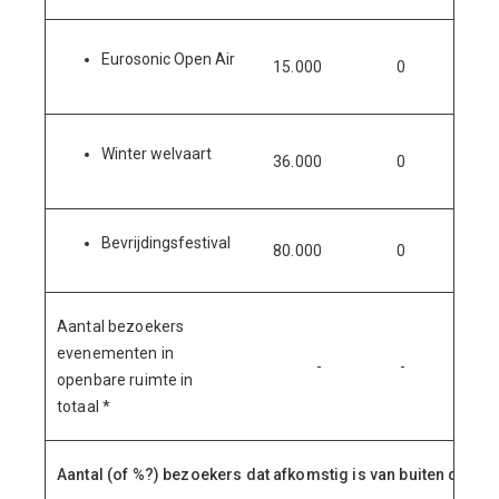
Eurosonic Open Air
15.000
0
0
Winter welvaart
36.000
0
0
Bevrijdingsfestival
80.000
0
0
Aantal bezoekers
evenementen in
-
-
-
openbare ruimte in
totaal *
Aantal (of %?) bezoekers dat afkomstig is van buiten de g