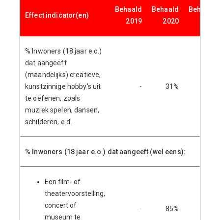
Behaald
Behaald
Behaald
Effect indicator(en)
2019
2020
2021
% Inwoners (18 jaar e.o.)
dat aangeeft
(maandelijks) creatieve,
kunstzinnige hobby's uit
-
31%
-
te oefenen, zoals
muziek spelen, dansen,
schilderen, e.d.
% Inwoners (18 jaar e.o.) dat aangeeft (wel eens):
Een film- of
theatervoorstelling,
concert of
-
85%
-
museum te