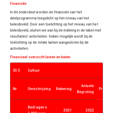
Financiën
In dit onderdeel worden de financiën van het
deelprogramma toegelicht op het niveau van het
beleidsveld. Door een toelichting op het niveau van het
beleidsveld, sluiten we aan bij de indeling in de tabel met
resultaten/ activiteiten. Indien mogelijk wordt bij de
toelichting op de totale lasten aangesloten bij de
activiteiten.
Financieel overzicht lasten en baten
03.5
Cultuur
Actuele
Nr
Omschrijving
Rekening
Primitie
Begroting
Bedragen x
2021
2022
2023