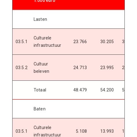
1.000 euro
Lasten
Culturele
03.5.1
23.766
30.205
32.879
infrastructuur
Cultuur
03.5.2
24.713
23.995
25.007
beleven
Totaal
48.479
54.200
57.886
Baten
Culturele
03.5.1
5.108
13.993
14.708
infrastructuur