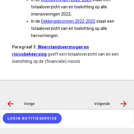
totaaloverzicht van en toelichting op alle
intensiveringen 2022;
In de
Dekkingsbronnen 2022-2025
staat een
totaaloverzicht van en toelichting op alle
hervormingen.
Paragraaf 3:
Weerstandsvermogen en
risicobeheersing
geeft een totaaloverzicht van en een
toelichting op de (financiële) risico’s.
Vorige
Volgende
LOGIN NOTITIESERVICE
© Inergy
|
Privacy statement
|
Toegankelijkheidsverklaring
|
Sitemap