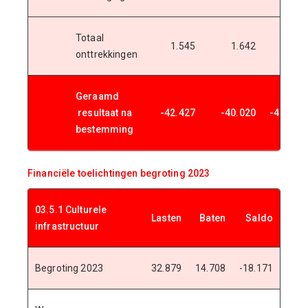
Totaal
1.545
1.642
2.645
onttrekkingen
Geraamd
resultaat na
-42.427
-40.020
-42.937
bestemming
Financiële toelichtingen begroting 2023
03.5.1 Culturele
Lasten
Baten
Saldo
infrastructuur
Begroting 2023
32.879
14.708
-18.171