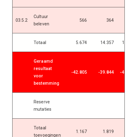
Cultuur
03.5.2
566
364
304
beleven
Totaal
5.674
14.357
15.012
Geraamd
resultaat
-42.805
-39.844
-42.875
voor
bestemming
Reserve
mutaties
Totaal
1.167
1.819
2.708
toevoegingen