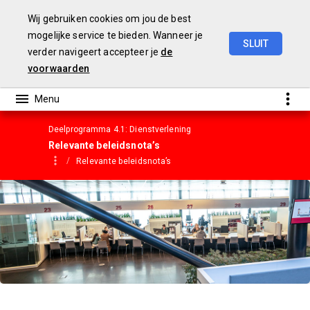
Wij gebruiken cookies om jou de best
mogelijke service te bieden. Wanneer je
SLUIT
verder navigeert accepteer je
de
Gemeentebegroting
2023
voorwaarden
Deelprogramma 4.1: Dienstverlening
Relevante beleidsnota’s
Relevante beleidsnota’s