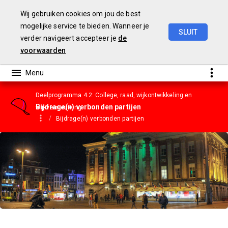
Wij gebruiken cookies om jou de best
mogelijke service te bieden. Wanneer je
SLUIT
verder navigeert accepteer je
de
Gemeentebegroting
2023
voorwaarden
Deelprogramma 4.2: College, raad, wijkontwikkeling en
Bijdrage(n) verbonden partijen
wijkvernieuwing
Bijdrage(n) verbonden partijen