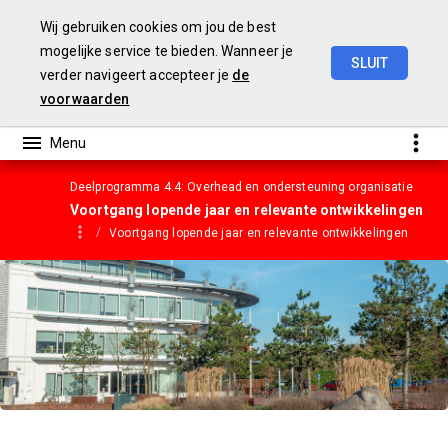
Wij gebruiken cookies om jou de best
mogelijke service te bieden. Wanneer je
SLUIT
verder navigeert accepteer je
de
Gemeentebegroting
2023
voorwaarden
Deelprogramma 4.4: Overhead en ondersteuning organisatie
Voortgang lopende jaar en relevante ontwikkelingen
Voortgang lopende jaar en relevante ontwikkelingen