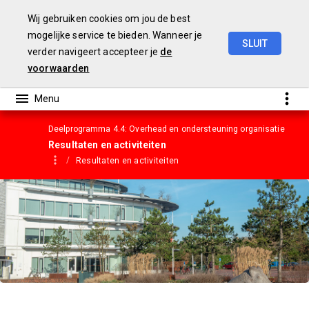
Wij gebruiken cookies om jou de best
mogelijke service te bieden. Wanneer je
SLUIT
verder navigeert accepteer je
de
Gemeentebegroting
2023
voorwaarden
Deelprogramma 4.4: Overhead en ondersteuning organisatie
Resultaten en activiteiten
Resultaten en activiteiten