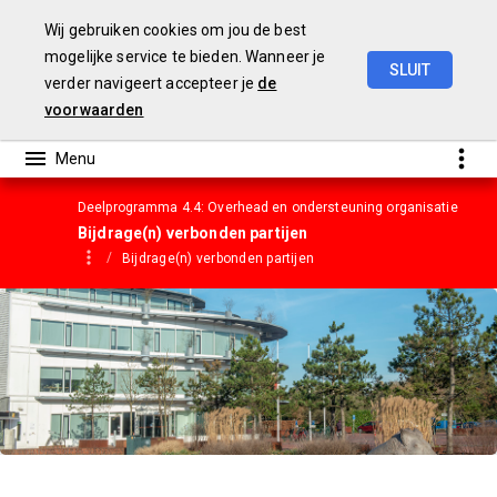
Wij gebruiken cookies om jou de best
mogelijke service te bieden. Wanneer je
SLUIT
verder navigeert accepteer je
de
Gemeentebegroting
2023
voorwaarden
Deelprogramma 4.4: Overhead en ondersteuning organisatie
Bijdrage(n) verbonden partijen
Bijdrage(n) verbonden partijen