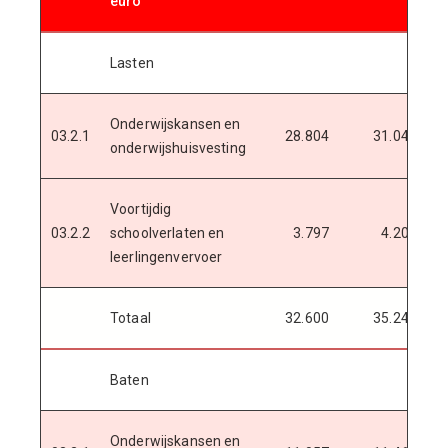
euro
Lasten
Onderwijskansen en
03.2.1
28.804
31.047
onderwijshuisvesting
Voortijdig
03.2.2
schoolverlaten en
3.797
4.201
leerlingenvervoer
Totaal
32.600
35.248
Baten
Onderwijskansen en