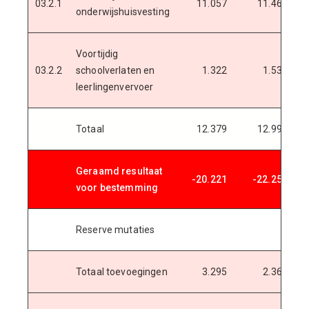
03.2.1
11.057
11.465
onderwijshuisvesting
Voortijdig
03.2.2
schoolverlaten en
1.322
1.533
leerlingenvervoer
Totaal
12.379
12.998
Geraamd resultaat
-20.221
-22.250
-
voor bestemming
Reserve mutaties
Totaal toevoegingen
3.295
2.362