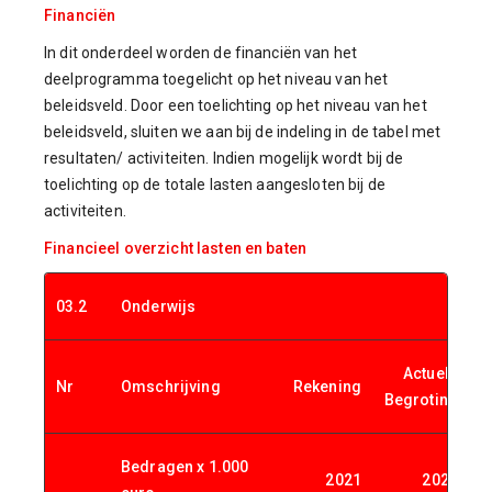
Financiën
In dit onderdeel worden de financiën van het
deelprogramma toegelicht op het niveau van het
beleidsveld. Door een toelichting op het niveau van het
beleidsveld, sluiten we aan bij de indeling in de tabel met
resultaten/ activiteiten. Indien mogelijk wordt bij de
toelichting op de totale lasten aangesloten bij de
activiteiten.
Financieel overzicht lasten en baten
03.2
Onderwijs
Actuele
Nr
Omschrijving
Rekening
P
Begroting
Bedragen x 1.000
2021
2022