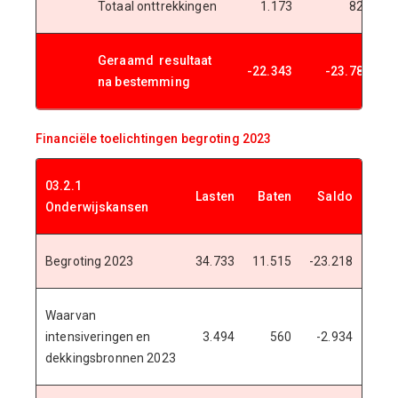
Totaal onttrekkingen
1.173
823
Geraamd resultaat
-22.343
-23.789
-
na bestemming
Financiële toelichtingen begroting 2023
03.2.1
Lasten
Baten
Saldo
Onderwijskansen
Begroting 2023
34.733
11.515
-23.218
Waarvan
intensiveringen en
3.494
560
-2.934
dekkingsbronnen 2023