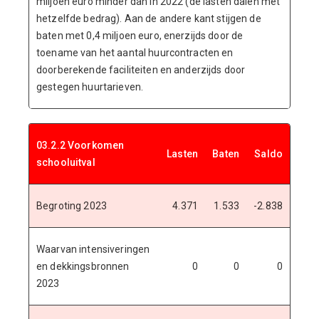
miljoen euro minder dan in 2022 (de lasten dalen met
hetzelfde bedrag). Aan de andere kant stijgen de
baten met 0,4 miljoen euro, enerzijds door de
toename van het aantal huurcontracten en
doorberekende faciliteiten en anderzijds door
gestegen huurtarieven.
03.2.2 Voorkomen
Lasten
Baten
Saldo
schooluitval
Begroting 2023
4.371
1.533
-2.838
Waarvan intensiveringen
en dekkingsbronnen
0
0
0
2023