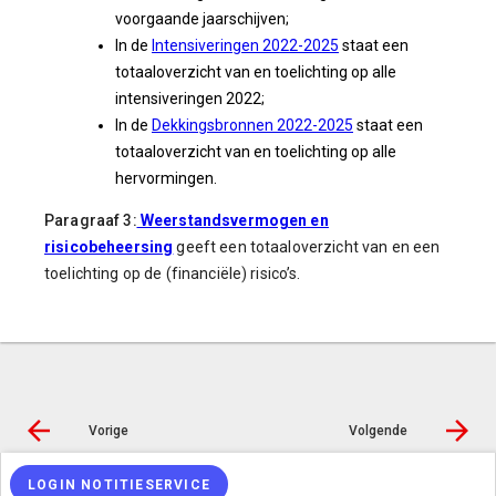
voorgaande jaarschijven;
In de
Intensiveringen 2022-2025
staat een
totaaloverzicht van en toelichting op alle
intensiveringen 2022;
In de
Dekkingsbronnen 2022-2025
staat een
totaaloverzicht van en toelichting op alle
hervormingen.
Paragraaf 3:
Weerstandsvermogen en
risicobeheersing
geeft een totaaloverzicht van en een
toelichting op de (financiële) risico’s.
Vorige
Volgende
LOGIN NOTITIESERVICE
© Inergy
|
Privacy statement
|
Toegankelijkheidsverklaring
|
Sitemap