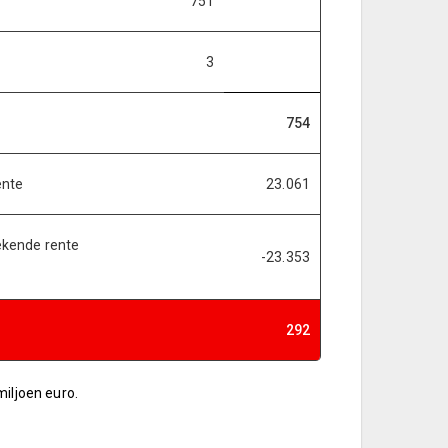
751
3
754
ente
23.061
ekende rente
-23.353
292
iljoen euro.