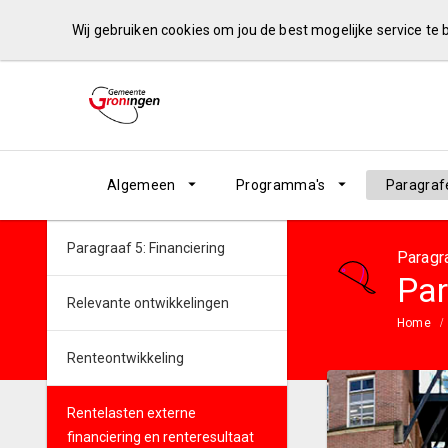
Wij gebruiken cookies om jou de best mogelijke service te
Algemeen
Programma's
Paragraf
Paragraaf 5: Financiering
Paragr
Par
Relevante ontwikkelingen
Home
Renteontwikkeling
Rentelasten externe
financiering en renteresultaat