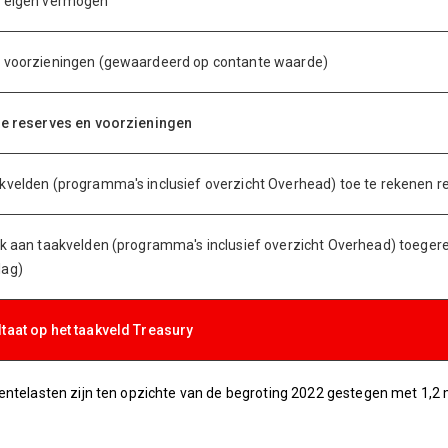
r eigen vermogen
 voorzieningen (gewaardeerd op contante waarde)
te reserves en voorzieningen
kvelden (programma's inclusief overzicht Overhead) toe te rekenen r
jk aan taakvelden (programma's inclusief overzicht Overhead) toeger
lag)
taat op het taakveld Treasury
entelasten zijn ten opzichte van de begroting 2022 gestegen met 1,2 m