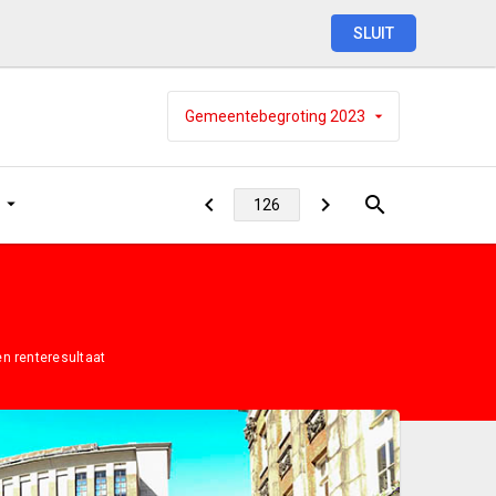
SLUIT
Gemeentebegroting
2023
en renteresultaat