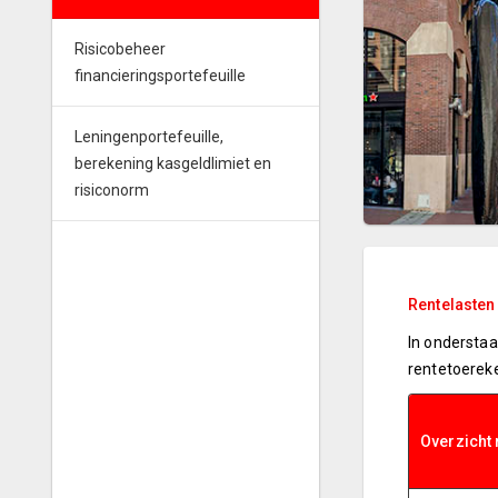
Risicobeheer
financieringsportefeuille
Leningenportefeuille,
berekening kasgeldlimiet en
risiconorm
Rentelasten 
In onderstaa
rentetoerek
Overzicht 