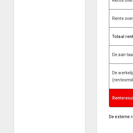
Rente ove
Rente over
Totaal ren
De aan taa
De werkeli
(renteoms
Renteresul
De externe r