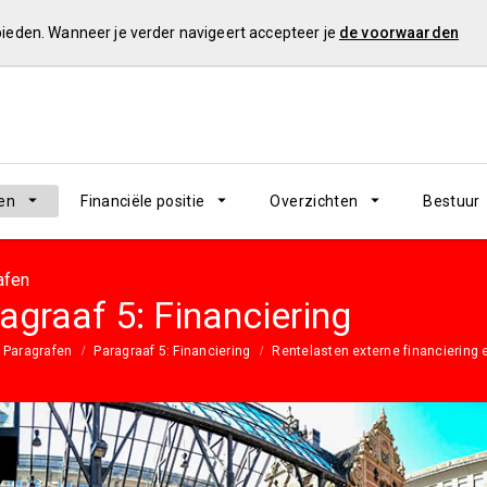
 bieden. Wanneer je verder navigeert accepteer je
de voorwaarden
en
Financiële positie
Overzichten
Bestuur
afen
agraaf 5: Financiering
Paragrafen
Paragraaf 5: Financiering
Rentelasten externe financiering 