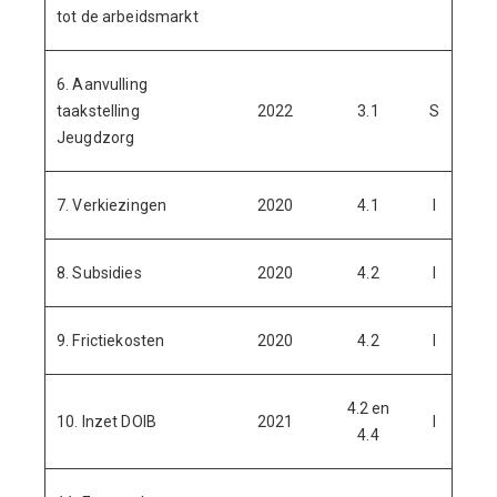
tot de arbeidsmarkt
6. Aanvulling
taakstelling
2022
3.1
S
3.
Jeugdzorg
7. Verkiezingen
2020
4.1
I
8. Subsidies
2020
4.2
I
1.
9. Frictiekosten
2020
4.2
I
-
4.2 en
10. Inzet DOIB
2021
I
5
4.4