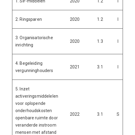
1. SIF-middelen
2020
1.2
I
1.
2. Ringsparen
2020
1.2
I
3
3. Organisatorische
2020
1.3
I
1
inrichting
4. Begeleiding
2021
3.1
I
vergunninghouders
5. Inzet
activeringsmiddelelen
voor oplopende
onderhoudskosten
2022
3.1
S
4
openbare ruimte door
veranderde instroom
mensen met afstand