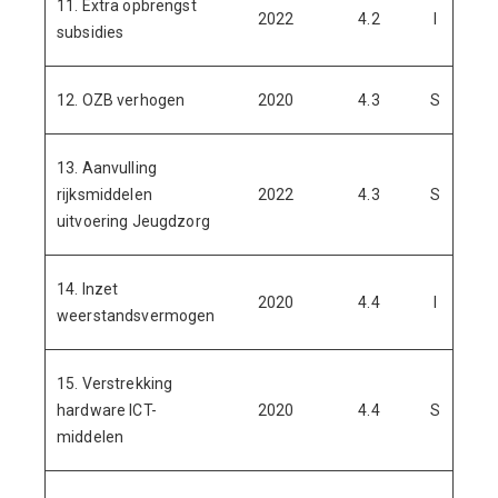
11. Extra opbrengst
2022
4.2
I
5
subsidies
12. OZB verhogen
2020
4.3
S
8
13. Aanvulling
rijksmiddelen
2022
4.3
S
-6.
uitvoering Jeugdzorg
14. Inzet
2020
4.4
I
-7.
weerstandsvermogen
15. Verstrekking
hardware ICT-
2020
4.4
S
middelen