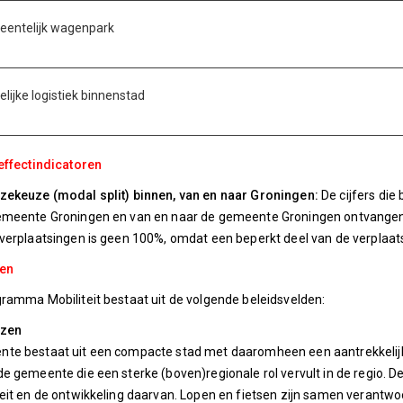
entelijk wagenpark
elijke logistiek binnenstad
effectindicatoren
zekeuze (modal split) binnen, van en naar Groningen:
De cijfers di
emeente Groningen en van en naar de gemeente Groningen ontvangen 
verplaatsingen is geen 100%, omdat een beperkt deel van de verplaatsi
den
ramma Mobiliteit bestaat uit de volgende beleidsvelden:
jzen
te bestaat uit een compacte stad met daaromheen een aantrekkelijk 
e gemeente die een sterke (boven)regionale rol vervult in de regio.
eit en de ontwikkeling daarvan. Lopen en fietsen zijn samen verantwoor