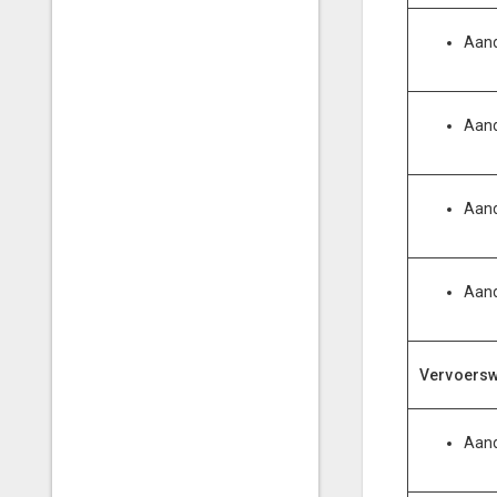
Aand
Aand
Aand
Aand
Vervoerswi
Aand