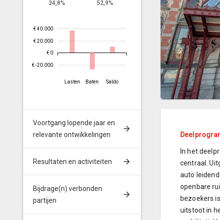
34,8%
52,9%
€ 40.000
€ 20.000
€ 0
€ -20.000
Lasten
Baten
Saldo
Voortgang lopende jaar en
relevante ontwikkelingen
Deelprogram
In het deelp
Resultaten en activiteiten
centraal. Ui
auto leidend
openbare ru
Bijdrage(n) verbonden
bezoekers is
partijen
uitstoot in 