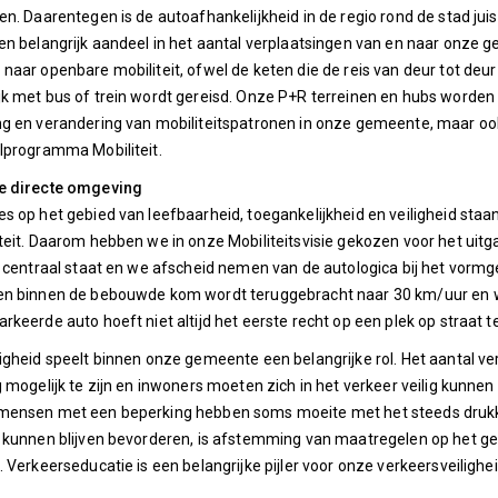
en. Daarentegen is de autoafhankelijkheid in de regio rond de stad juis
en belangrijk aandeel in het aantal verplaatsingen van en naar onze 
naar openbare mobiliteit, ofwel de keten die de reis van deur tot deur 
k met bus of trein wordt gereisd. Onze P+R terreinen en hubs worden 
ng en verandering van mobiliteitspatronen in onze gemeente, maar o
lprogramma Mobiliteit.
e directe omgeving
s op het gebied van leefbaarheid, toegankelijkheid en veiligheid sta
teit. Daarom hebben we in onze Mobiliteitsvisie gekozen voor het ui
t centraal staat en we afscheid nemen van de autologica bij het vorm
en binnen de bebouwde kom wordt teruggebracht naar 30 km/uur en we
rkeerde auto hoeft niet altijd het eerste recht op een plek op straat 
igheid speelt binnen onze gemeente een belangrijke rol. Het aantal ve
g mogelijk te zijn en inwoners moeten zich in het verkeer veilig kunnen
mensen met een beperking hebben soms moeite met het steeds drukk
 kunnen blijven bevorderen, is afstemming van maatregelen op het ge
. Verkeerseducatie is een belangrijke pijler voor onze verkeersveilighei