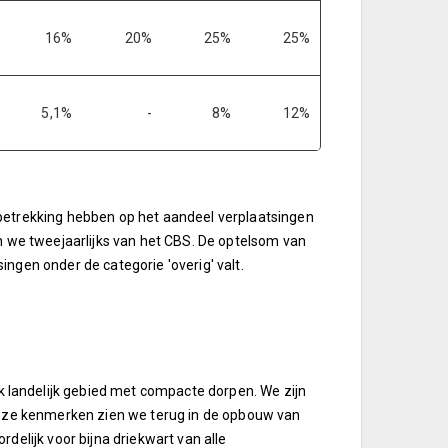
16%
20%
25%
25%
5,1%
-
8%
12%
e betrekking hebben op het aandeel verplaatsingen
we tweejaarlijks van het CBS. De optelsom van
ngen onder de categorie 'overig' valt.
landelijk gebied met compacte dorpen. We zijn
 Deze kenmerken zien we terug in de opbouw van
delijk voor bijna driekwart van alle