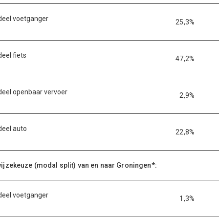
eel voetganger
25,3%
eel fiets
47,2%
eel openbaar vervoer
2,9%
eel auto
22,8%
jzekeuze (modal split) van en naar Groningen*:
eel voetganger
1,3%