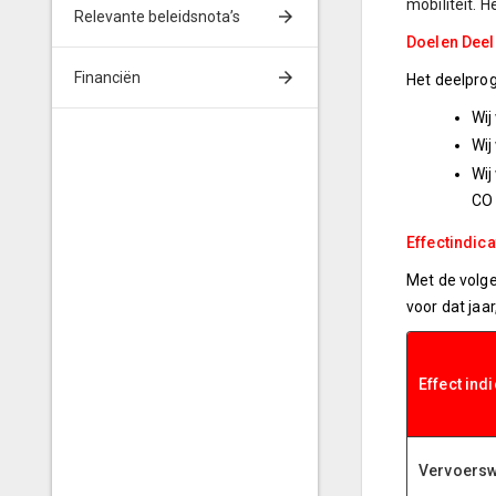
mobiliteit. 
Relevante beleidsnota’s
Doelen Deel
Financiën
Het deelprog
Wij
Wij
Wij
CO
Effectindic
Met de volge
voor dat jaar
Effect ind
Vervoersw