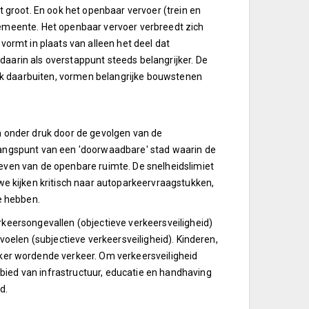
t groot. En ook het openbaar vervoer (trein en
gemeente. Het openbaar vervoer verbreedt zich
vormt in plaats van alleen het deel dat
daarin als overstappunt steeds belangrijker. De
ok daarbuiten, vormen belangrijke bouwstenen
an onder druk door de gevolgen van de
tgangspunt van een 'doorwaadbare' stad waarin de
geven van de openbare ruimte. De snelheidslimiet
 kijken kritisch naar autoparkeervraagstukken,
te hebben.
rkeersongevallen (objectieve verkeersveiligheid)
 voelen (subjectieve verkeersveiligheid). Kinderen,
er wordende verkeer. Om verkeersveiligheid
bied van infrastructuur, educatie en handhaving
d.