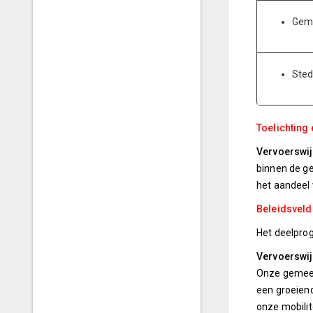
Geme
Sted
Toelichting 
Vervoerswij
binnen de g
het aandeel 
Beleidsvel
Het deelprog
Vervoerswi
Onze gemeen
een groeiend
onze mobilit