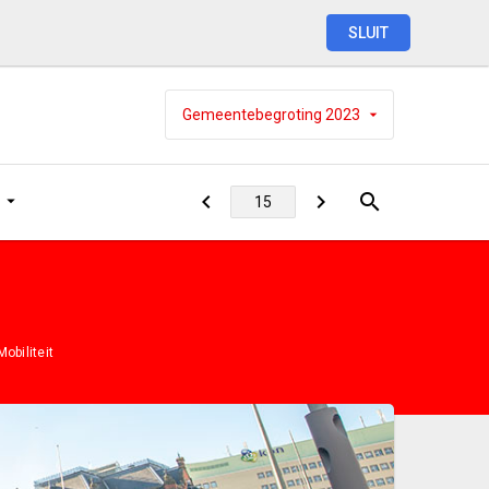
SLUIT
Gemeentebegroting
2023
obiliteit