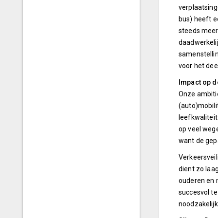
verplaatsing
bus) heeft e
steeds meer 
daadwerkelij
samenstelli
voor het dee
Impact op d
Onze ambitie
(auto)mobili
leefkwalitei
op veel weg
want de gepa
Verkeersveil
dient zo laa
ouderen en 
succesvol te
noodzakelijk