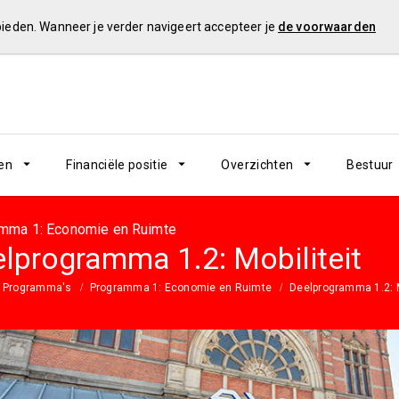
 bieden. Wanneer je verder navigeert accepteer je
de voorwaarden
en
Financiële positie
Overzichten
Bestuur
mma 1: Economie en Ruimte
lprogramma 1.2: Mobiliteit
Programma's
Programma 1: Economie en Ruimte
Deelprogramma 1.2: M