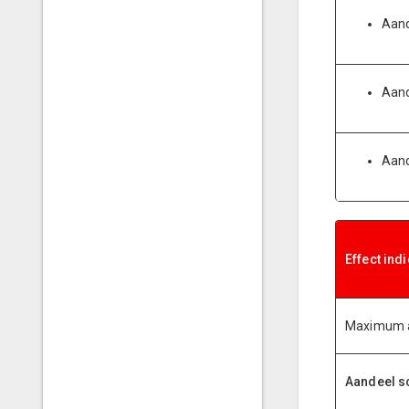
Aand
Aand
Aand
Effect ind
Maximum a
Aandeel s