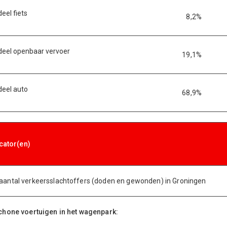
eel fiets
8,2%
eel openbaar vervoer
19,1%
eel auto
68,9%
icator(en)
antal verkeersslachtoffers (doden en gewonden) in Groningen
chone voertuigen in het wagenpark: