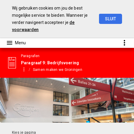
Wij gebruiken cookies om jou de best
mogelijke service te bieden. Wanneer je
SLUIT
verder navigeert accepteer je
de
Gemeentebegroting
2023
voorwaarden
Paragrafen
Paragraaf 9: Bedrijfsvoering
Samen maken we Groningen