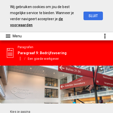
Wij gebruiken cookies om jou de best
mogelijke service te bieden. Wanneer je
SLUIT
verder navigeert accepteer je
de
Gemeentebegroting
2023
voorwaarden
Paragrafen
Paragraaf 9: Bedrijfsvoering
Een goede werkgever