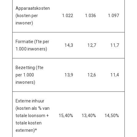
Apparaatskosten
(kosten per
1.022
1.036
1.097
1.
inwoner)
Formatie (fte per
14,3
12,7
11,7
1
1.000 inwoners)
Bezetting (fte
per 1.000
13,9
12,6
11,4
1
inwoners)
Externe inhuur
(kosten als % van
totale loonsom +
15,40%
13,40%
14,50%
14,
totale kosten
externen)*