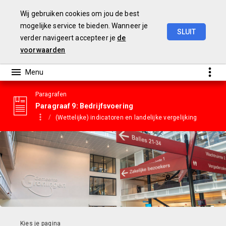
Wij gebruiken cookies om jou de best
mogelijke service te bieden. Wanneer je
SLUIT
verder navigeert accepteer je
de
Gemeentebegroting
2023
voorwaarden
Paragrafen
Paragraaf 9: Bedrijfsvoering
(Wettelijke) indicatoren en landelijke vergelijking