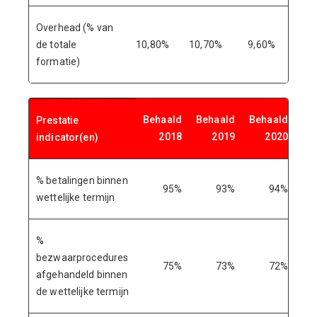
Overhead (% van
de totale
10,80%
10,70%
9,60%
8,
formatie)
Behaald
Behaald
Behaald
Be
Prestatie
2018
2019
2020
indicator(en)
% betalingen binnen
95%
93%
94%
wettelijke termijn
%
bezwaarprocedures
75%
73%
72%
afgehandeld binnen
de wettelijke termijn