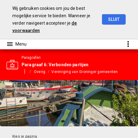
Wij gebruiken cookies om jou de best
mogelijke service te bieden. Wanneer je
SLUIT
verder navigeert accepteer je
de
Gemeentebegroting
2023
voorwaarden
Paragrafen
Paragraaf 6: Verbonden partijen
Overig
Vereniging van Groninger gemeenten