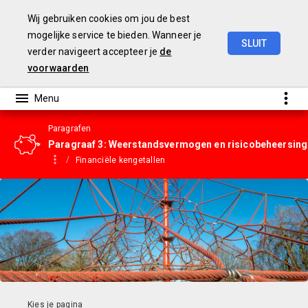
Wij gebruiken cookies om jou de best
mogelijke service te bieden. Wanneer je
SLUIT
verder navigeert accepteer je
de
Gemeentebegroting
2023
voorwaarden
Paragrafen
Paragraaf 3: Weerstandsvermogen en risicobeheersing
Financiële kengetallen