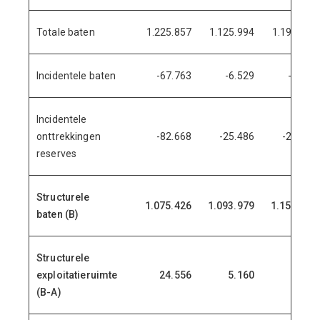
Totale baten
1.225.857
1.125.994
1.190.508
Incidentele baten
-67.763
-6.529
-4.140
Incidentele
onttrekkingen
-82.668
-25.486
-28.819
reserves
Structurele
1.075.426
1.093.979
1.157.549
baten (B)
Structurele
exploitatieruimte
24.556
5.160
3.066
(B-A)