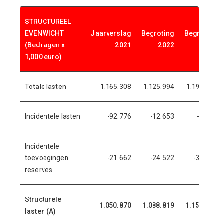
STRUCTUREEL
EVENWICHT
Jaarverslag
Begroting
Begroting
(Bedragen x
2021
2022
2023
1,000 euro)
Totale lasten
1.165.308
1.125.994
1.190.508
Incidentele lasten
-92.776
-12.653
-5.017
Incidentele
toevoegingen
-21.662
-24.522
-31.008
reserves
Structurele
1.050.870
1.088.819
1.154.483
lasten (A)