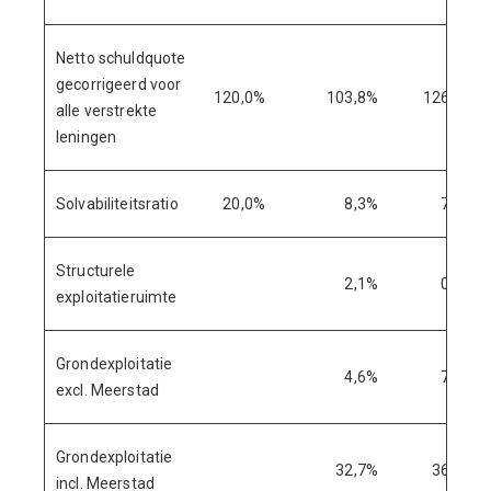
Netto schuldquote
gecorrigeerd voor
120,0%
103,8%
126,9%
alle verstrekte
leningen
Solvabiliteitsratio
20,0%
8,3%
7,9%
Structurele
2,1%
0,5%
exploitatieruimte
Grondexploitatie
4,6%
7,0%
excl. Meerstad
Grondexploitatie
32,7%
36,3%
incl. Meerstad