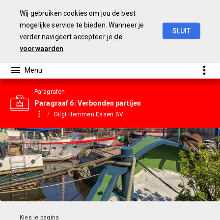
Wij gebruiken cookies om jou de best
mogelijke service te bieden. Wanneer je
SLUIT
verder navigeert accepteer je
de
Gemeentebegroting
2023
voorwaarden
Paragrafen
Paragraaf 6: Verbonden partijen
Dilgt Hemmen Essen BV