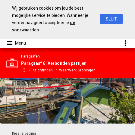
Wij gebruiken cookies om jou de best
mogelijke service te bieden. Wanneer je
SLUIT
verder navigeert accepteer je
de
Gemeentebegroting
2023
voorwaarden
Paragrafen
Paragraaf 6: Verbonden partijen
Stichtingen
WeerWerk Groningen