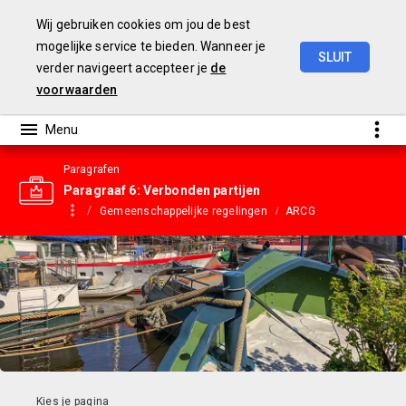
Wij gebruiken cookies om jou de best
mogelijke service te bieden. Wanneer je
SLUIT
verder navigeert accepteer je
de
Gemeentebegroting
2023
voorwaarden
Paragrafen
Paragraaf 6: Verbonden partijen
Gemeenschappelijke regelingen
ARCG