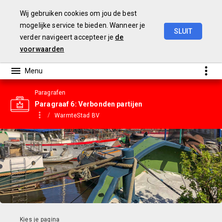
Wij gebruiken cookies om jou de best
mogelijke service te bieden. Wanneer je
SLUIT
verder navigeert accepteer je
de
Gemeentebegroting
2023
voorwaarden
Paragrafen
Paragraaf 6: Verbonden partijen
WarmteStad BV