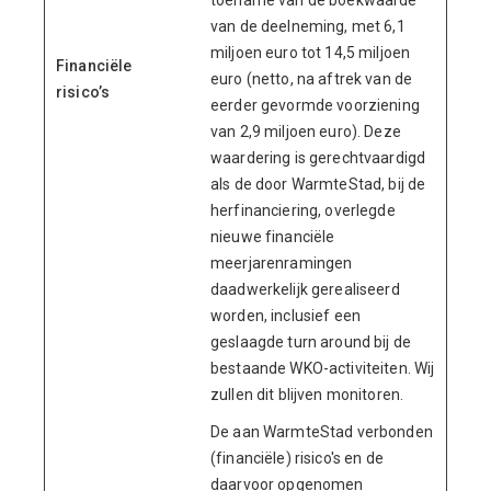
toename van de boekwaarde
van de deelneming, met 6,1
miljoen euro tot 14,5 miljoen
Financiële
euro (netto, na aftrek van de
risico’s
eerder gevormde voorziening
van 2,9 miljoen euro). Deze
waardering is gerechtvaardigd
als de door WarmteStad, bij de
herfinanciering, overlegde
nieuwe financiële
meerjarenramingen
daadwerkelijk gerealiseerd
worden, inclusief een
geslaagde turn around bij de
bestaande WKO-activiteiten. Wij
zullen dit blijven monitoren.
De aan WarmteStad verbonden
(financiële) risico's en de
daarvoor opgenomen