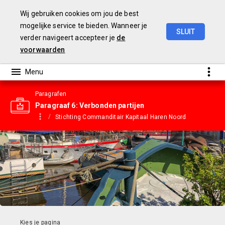
Wij gebruiken cookies om jou de best
mogelijke service te bieden. Wanneer je
SLUIT
verder navigeert accepteer je
de
Gemeentebegroting
2023
voorwaarden
Paragrafen
Paragraaf 6: Verbonden partijen
Stichting Commanditair Kapitaal Haren Noord